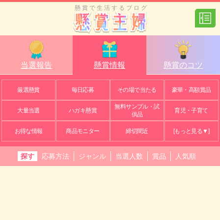
懸賞で生活するブログ
当選報告
懸賞情報
懸賞のコツ
厳選懸賞
毎日応募
その場で当たる
豪華・高額賞品
無料サンプル・試
大量当選
ハガキ懸賞
育児・子育て
供品
お得な情報
商品モニター
締切間近
[もっと見る▼]
探す
応募方法
ジャンル
当選人数
賞品
人気順