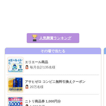
人気懸賞ランキング
その場で当たる
エリエール商品
毎月合計135名様
アサヒゼロ コンビニ無料引換えクーポン
20万名様
ニトリ商品券 1,000円分