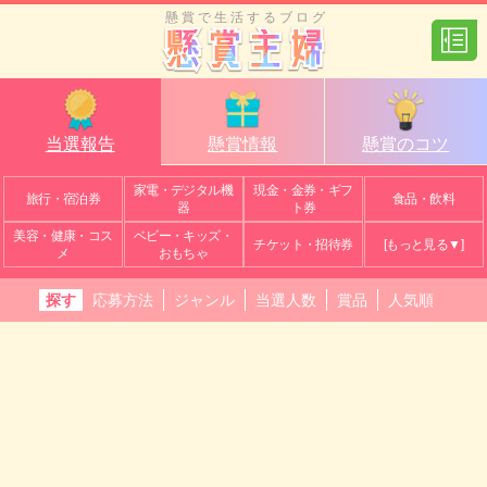
懸賞で生活するブログ
当選報告
懸賞情報
懸賞のコツ
家電・デジタル機
現金・金券・ギフ
旅行・宿泊券
食品・飲料
器
ト券
美容・健康・コス
ベビー・キッズ・
チケット・招待券
[もっと見る▼]
メ
おもちゃ
探す
応募方法
ジャンル
当選人数
賞品
人気順