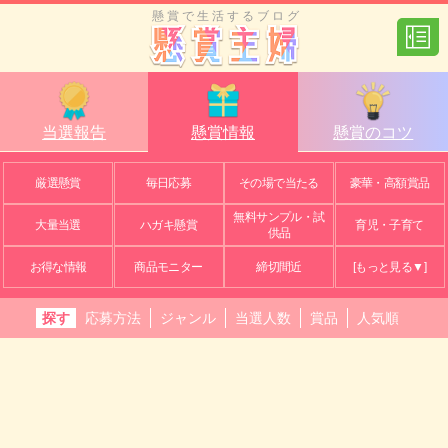
懸賞で生活するブログ
当選報告
懸賞情報
懸賞のコツ
厳選懸賞
毎日応募
その場で当たる
豪華・高額賞品
無料サンプル・試
大量当選
ハガキ懸賞
育児・子育て
供品
お得な情報
商品モニター
締切間近
[もっと見る▼]
探す
応募方法
ジャンル
当選人数
賞品
人気順