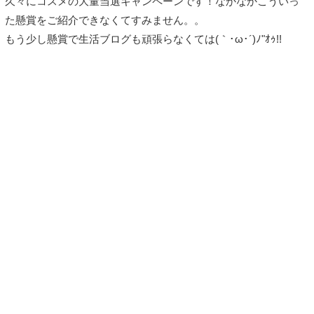
久々にコスメの大量当選キャンペーンです！なかなかこういっ
た懸賞をご紹介できなくてすみません。。
もう少し懸賞で生活ブログも頑張らなくては(｀･ω･´)ﾉ"ｵｩ!!