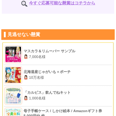
今すぐ応募可能な懸賞はコチラから
見逃せない懸賞
マスカラ＆リムーバー サンプル
7,000名様
北海道産じゃがいも＋ポーチ
10万名様
「カルピス」飲んでねキット
1,000名様
母子手帳ケース / しかけ絵本 / Amazonギフト券
5,000円分 他