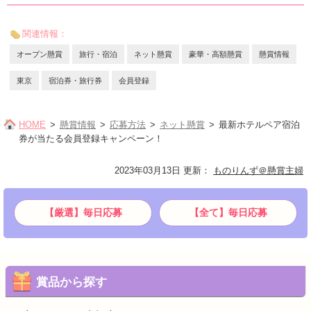
関連情報：
オープン懸賞
旅行・宿泊
ネット懸賞
豪華・高額懸賞
懸賞情報
東京
宿泊券・旅行券
会員登録
HOME
懸賞情報
応募方法
ネット懸賞
最新ホテルペア宿泊
券が当たる会員登録キャンペーン！
2023年03月13日 更新
：
ものりんず＠懸賞主婦
【厳選】毎日応募
【全て】毎日応募
賞品から探す