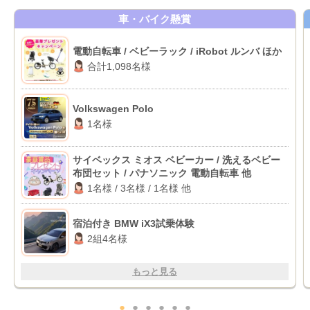
車・バイク懸賞
電動自転車 / ベビーラック / iRobot ルンバ ほか
合計1,098名様
Volkswagen Polo
1名様
サイベックス ミオス ベビーカー / 洗えるベビー
布団セット / パナソニック 電動自転車 他
1名様 / 3名様 / 1名様 他
宿泊付き BMW iX3試乗体験
2組4名様
もっと見る
●
●
●
●
●
●