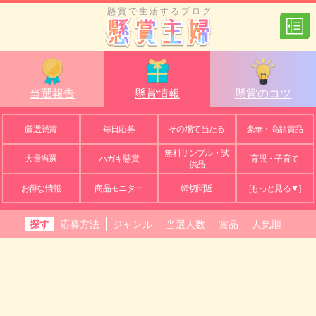
懸賞で生活するブログ
当選報告
懸賞情報
懸賞のコツ
厳選懸賞
毎日応募
その場で当たる
豪華・高額賞品
無料サンプル・試
大量当選
ハガキ懸賞
育児・子育て
供品
お得な情報
商品モニター
締切間近
[もっと見る▼]
探す
応募方法
ジャンル
当選人数
賞品
人気順