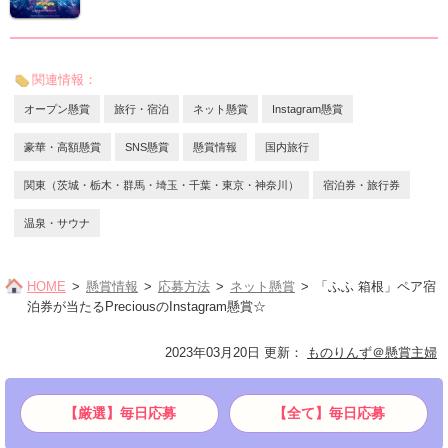
関連情報：
オープン懸賞
旅行・宿泊
ネット懸賞
Instagram懸賞
豪華・高額懸賞
SNS懸賞
懸賞情報
国内旅行
関東（茨城・栃木・群馬・埼玉・千葉・東京・神奈川）
宿泊券・旅行券
温泉・サウナ
HOME
懸賞情報
応募方法
ネット懸賞
「ふふ 箱根」ペア宿
泊券が当たるPreciousのInstagram懸賞☆
2023年03月20日 更新
：
ものりんず＠懸賞主婦
【厳選】毎日応募
【全て】毎日応募