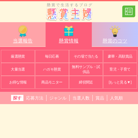
懸賞で生活するブログ
当選報告
懸賞情報
懸賞のコツ
厳選懸賞
毎日応募
その場で当たる
豪華・高額賞品
無料サンプル・試
大量当選
ハガキ懸賞
育児・子育て
供品
お得な情報
商品モニター
締切間近
[もっと見る▼]
探す
応募方法
ジャンル
当選人数
賞品
人気順