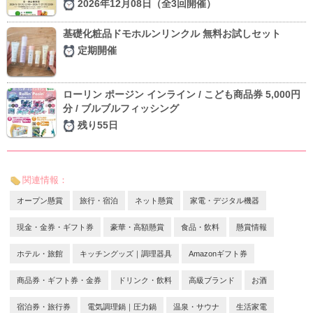
2026年12月08日（全3回開催）
基礎化粧品ドモホルンリンクル 無料お試しセット
定期開催
ローリン ポージン インライン / こども商品券 5,000円
分 / ブルブルフィッシング
残り55日
関連情報：
オープン懸賞
旅行・宿泊
ネット懸賞
家電・デジタル機器
現金・金券・ギフト券
豪華・高額懸賞
食品・飲料
懸賞情報
ホテル・旅館
キッチングッズ｜調理器具
Amazonギフト券
商品券・ギフト券・金券
ドリンク・飲料
高級ブランド
お酒
宿泊券・旅行券
電気調理鍋｜圧力鍋
温泉・サウナ
生活家電