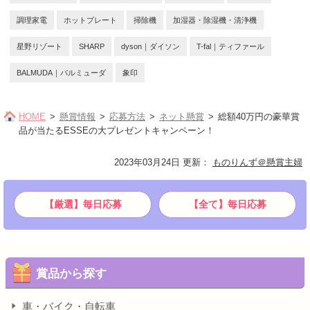
調理家電
ホットプレート
掃除機
加湿器・除湿機・清浄機
星野リゾート
SHARP
dyson｜ダイソン
T-fal｜ティファール
BALMUDA｜バルミューダ
象印
HOME
懸賞情報
応募方法
ネット懸賞
総額40万円の豪華賞
品が当たるESSEの大プレゼントキャンペーン！
2023年03月24日 更新
：
ものりんず＠懸賞主婦
【厳選】毎日応募
【全て】毎日応募
賞品から探す
車・バイク・自転車