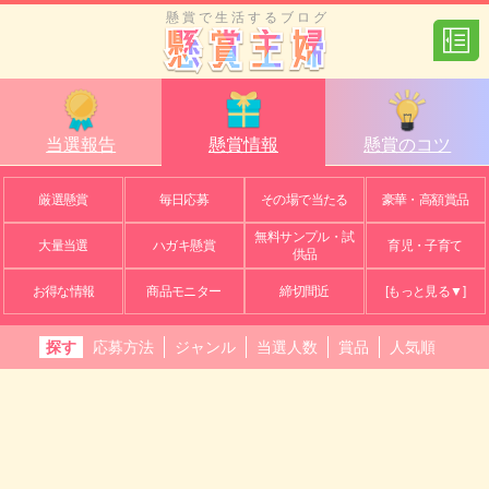
懸賞で生活するブログ
当選報告
懸賞情報
懸賞のコツ
厳選懸賞
毎日応募
その場で当たる
豪華・高額賞品
無料サンプル・試
大量当選
ハガキ懸賞
育児・子育て
供品
お得な情報
商品モニター
締切間近
[もっと見る▼]
探す
応募方法
ジャンル
当選人数
賞品
人気順