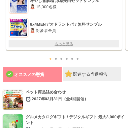
冷やし雪肌精 涼感美白セットサンプル
15,000名様
8x4MENデオドラントパテ無料サンプル
対象者全員
もっと見る
●
●
●
●
●
●
関連する当選報告
オススメの懸賞
ペット商品詰め合わせ
2027年03月31日（全4回開催）
グルメカタログギフト / デジタルギフト 最大3,000ポイ
ント