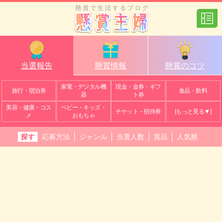
懸賞で生活するブログ
当選報告
懸賞情報
懸賞のコツ
家電・デジタル機
現金・金券・ギフ
旅行・宿泊券
食品・飲料
器
ト券
美容・健康・コス
ベビー・キッズ・
チケット・招待券
[もっと見る▼]
メ
おもちゃ
探す
応募方法
ジャンル
当選人数
賞品
人気順