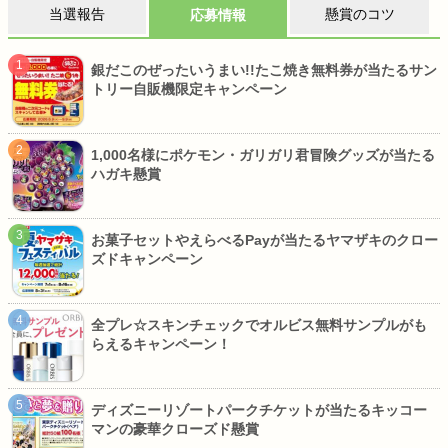
当選報告
懸賞のコツ
応募情報
銀だこのぜったいうまい!!たこ焼き無料券が当たるサン
トリー自販機限定キャンペーン
1,000名様にポケモン・ガリガリ君冒険グッズが当たる
ハガキ懸賞
お菓子セットやえらべるPayが当たるヤマザキのクロー
ズドキャンペーン
全プレ☆スキンチェックでオルビス無料サンプルがも
らえるキャンペーン！
ディズニーリゾートパークチケットが当たるキッコー
マンの豪華クローズド懸賞