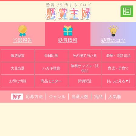
懸賞で生活するブログ
当選報告
懸賞情報
懸賞のコツ
厳選懸賞
毎日応募
その場で当たる
豪華・高額賞品
無料サンプル・試
大量当選
ハガキ懸賞
育児・子育て
供品
お得な情報
商品モニター
締切間近
[もっと見る▼]
探す
応募方法
ジャンル
当選人数
賞品
人気順