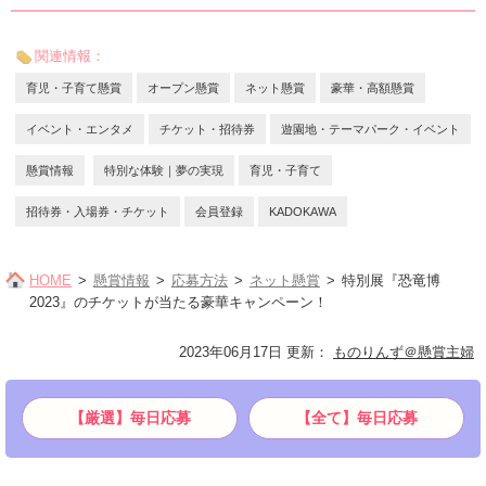
関連情報：
育児・子育て懸賞
オープン懸賞
ネット懸賞
豪華・高額懸賞
イベント・エンタメ
チケット・招待券
遊園地・テーマパーク・イベント
懸賞情報
特別な体験｜夢の実現
育児・子育て
招待券・入場券・チケット
会員登録
KADOKAWA
HOME
懸賞情報
応募方法
ネット懸賞
特別展『恐竜博
2023』のチケットが当たる豪華キャンペーン！
2023年06月17日 更新
：
ものりんず＠懸賞主婦
【厳選】毎日応募
【全て】毎日応募