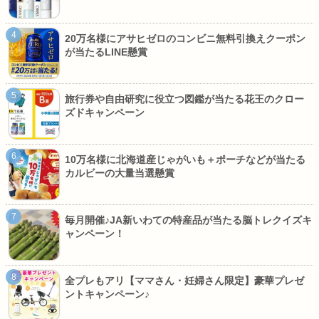
20万名様にアサヒゼロのコンビニ無料引換えクーポン
が当たるLINE懸賞
旅行券や自由研究に役立つ図鑑が当たる花王のクロー
ズドキャンペーン
10万名様に北海道産じゃがいも＋ポーチなどが当たる
カルビーの大量当選懸賞
毎月開催♪JA新いわての特産品が当たる脳トレクイズキ
ャンペーン！
全プレもアリ【ママさん・妊婦さん限定】豪華プレゼ
ントキャンペーン♪