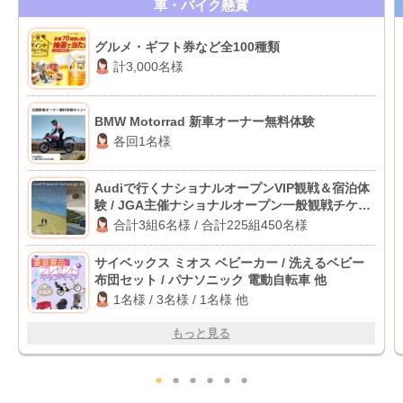
車・バイク懸賞
グルメ・ギフト券など全100種類
計3,000名様
BMW Motorrad 新車オーナー無料体験
各回1名様
Audiで行くナショナルオープンVIP観戦＆宿泊体
験 / JGA主催ナショナルオープン一般観戦チケッ
ト
合計3組6名様 / 合計225組450名様
サイベックス ミオス ベビーカー / 洗えるベビー
布団セット / パナソニック 電動自転車 他
1名様 / 3名様 / 1名様 他
もっと見る
●
●
●
●
●
●