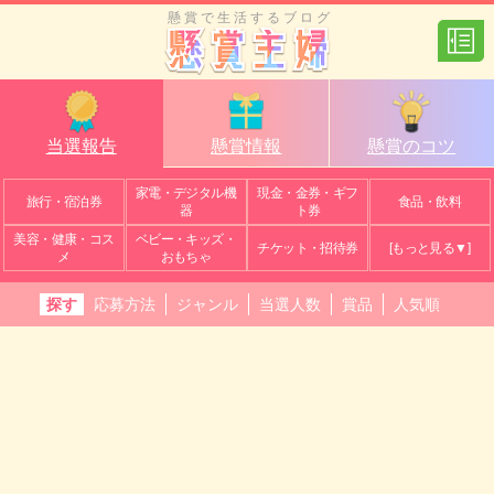
懸賞で生活するブログ
当選報告
懸賞情報
懸賞のコツ
家電・デジタル機
現金・金券・ギフ
旅行・宿泊券
食品・飲料
器
ト券
美容・健康・コス
ベビー・キッズ・
チケット・招待券
[もっと見る▼]
メ
おもちゃ
探す
応募方法
ジャンル
当選人数
賞品
人気順