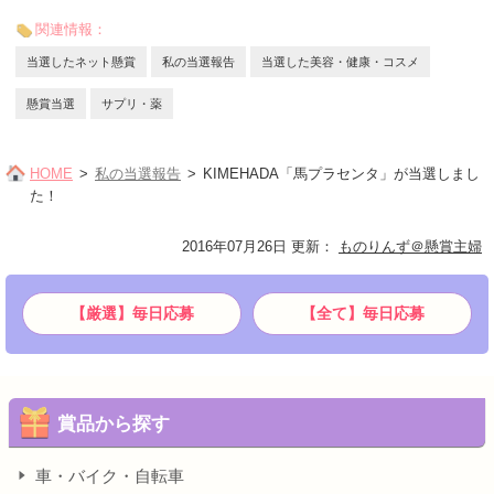
関連情報：
当選したネット懸賞
私の当選報告
当選した美容・健康・コスメ
懸賞当選
サプリ・薬
HOME
私の当選報告
KIMEHADA「馬プラセンタ」が当選しまし
た！
2016年07月26日 更新
：
ものりんず＠懸賞主婦
【厳選】毎日応募
【全て】毎日応募
賞品から探す
車・バイク・自転車