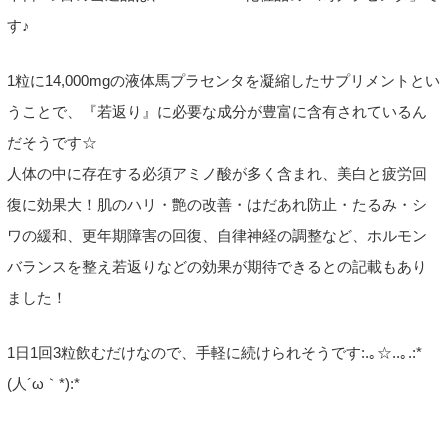
す♪
1粒に14,000mgの液体馬プラセンタを凝縮したサプリメントとい
うことで、『若返り』に必要な成分が豊富に含有されているん
だそうです☆
人体の中に存在する必須アミノ酸が多く含まれ、美白と疲労回
復に効果大！肌のハリ・艶の改善・はだあれ防止・たるみ・シ
ワの緩和、更年期障害の回復、自律神経の調整など、ホルモン
バランスを整え若返りなどの効果が期待できるとの記載もあり
ました！
1日1回3粒飲むだけなので、手軽に続けられそうです:.｡☆..｡.:*
(人´ω｀*):*