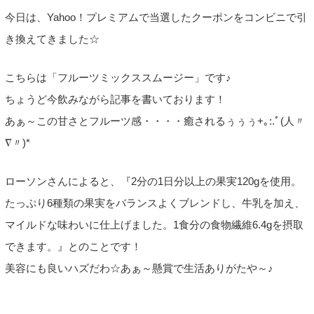
今日は、Yahoo！プレミアムで当選したクーポンをコンビニで引
き換えてきました☆
こちらは「フルーツミックススムージー」です♪
ちょうど今飲みながら記事を書いております！
あぁ～この甘さとフルーツ感・・・・癒されるぅぅぅ+｡:.ﾟ(人〃
∇〃)*
ローソンさんによると、『2分の1日分以上の果実120gを使用。
たっぷり6種類の果実をバランスよくブレンドし、牛乳を加え、
マイルドな味わいに仕上げました。1食分の食物繊維6.4gを摂取
できます。』とのことです！
美容にも良いハズだわ☆あぁ～懸賞で生活ありがたや～♪