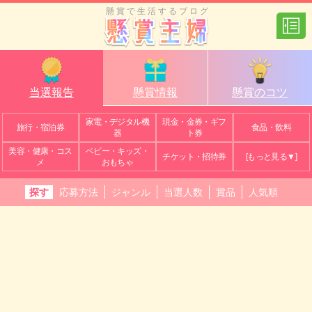
懸賞で生活するブログ
当選報告
懸賞情報
懸賞のコツ
家電・デジタル機
現金・金券・ギフ
旅行・宿泊券
食品・飲料
器
ト券
美容・健康・コス
ベビー・キッズ・
チケット・招待券
[もっと見る▼]
メ
おもちゃ
探す
応募方法
ジャンル
当選人数
賞品
人気順