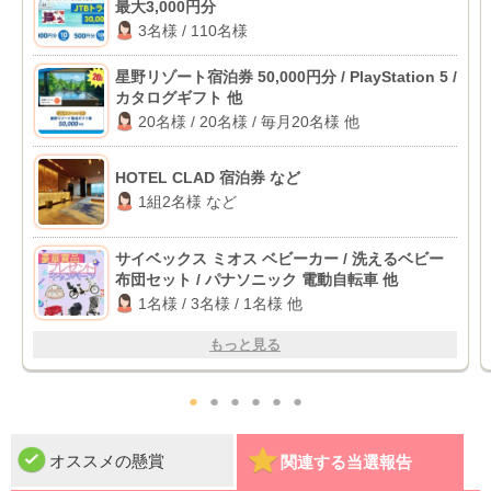
最大3,000円分
3名様 / 110名様
星野リゾート宿泊券 50,000円分 / PlayStation 5 /
カタログギフト 他
20名様 / 20名様 / 毎月20名様 他
HOTEL CLAD 宿泊券 など
1組2名様 など
サイベックス ミオス ベビーカー / 洗えるベビー
布団セット / パナソニック 電動自転車 他
1名様 / 3名様 / 1名様 他
もっと見る
●
●
●
●
●
●
オススメの懸賞
関連する当選報告