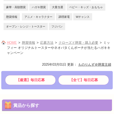
豪華・高額懸賞
ハガキ懸賞
大量当選
ベビー・キッズ・おもちゃ
懸賞情報
アニメ・キャラクター
調理家電
Wチャンス
オーブン・レンジ・トースター
フジパン
HOME
懸賞情報
応募方法
クローズド懸賞・購入必要
ミッ
フィー オリジナルトースターやネオバタくんポーチが当たるハガキキ
ャンペーン
2025年03月01日 更新
：
ものりんず＠懸賞主婦
【厳選】毎日応募
【全て】毎日応募
賞品から探す