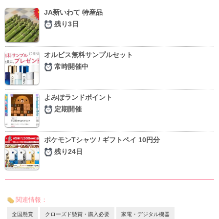
JA新いわて 特産品
残り3日
オルビス無料サンプルセット
常時開催中
よみぽランドポイント
定期開催
ポケモンTシャツ / ギフトペイ 10円分
残り24日
関連情報：
全国懸賞
クローズド懸賞・購入必要
家電・デジタル機器