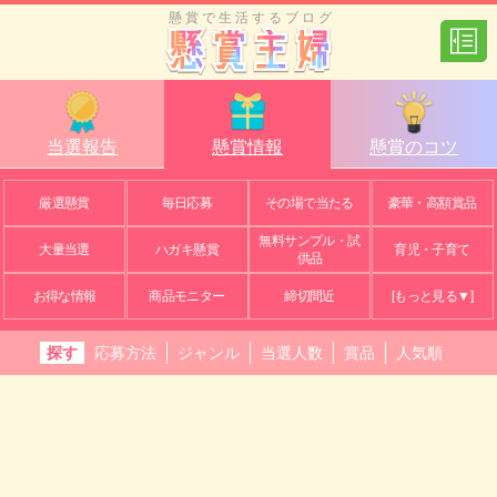
懸賞で生活するブログ
当選報告
懸賞情報
懸賞のコツ
厳選懸賞
毎日応募
その場で当たる
豪華・高額賞品
無料サンプル・試
大量当選
ハガキ懸賞
育児・子育て
供品
お得な情報
商品モニター
締切間近
[もっと見る▼]
探す
応募方法
ジャンル
当選人数
賞品
人気順