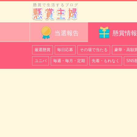
懸賞で生活するブログ
当選報告
懸賞情報
厳選懸賞
毎日応募
その場で当たる
豪華・高額
ユニバ
毎週・毎月・定期
先着・もれなく
SNS