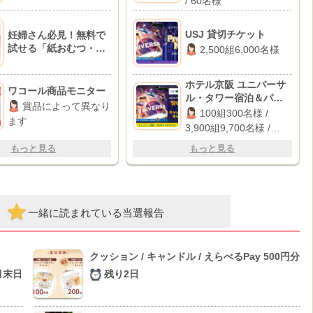
/ 60名様
USJ 貸切チケット
妊婦さん必見！無料で
試せる「紙おむつ・粉
2,500組6,000名様
ミルク」のお得情報
BEST10♪
ホテル京阪 ユニバーサ
ワコール商品モニター
ル・タワー宿泊＆パー
賞品によって異なり
ク貸切イベント / パーク
100組300名様 /
ます
貸切イベント招待 / 1万
3,900組9,700名様 /
円キャッシュバック
2,000名様
もっと見る
もっと見る
一緒に読まれている当選報告
クッション / キャンドル / えらべるPay 500円分
月末日
残り2日