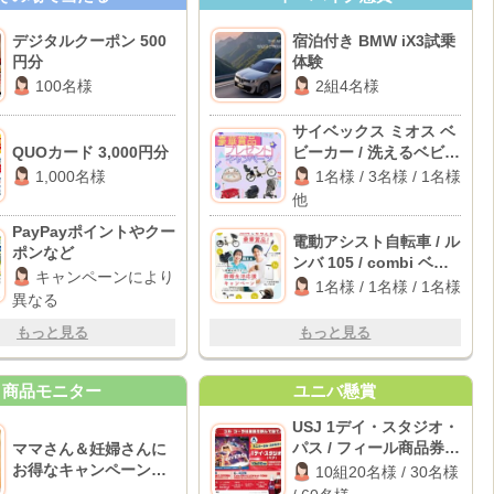
デジタルクーポン 500
宿泊付き BMW iX3試乗
円分
体験
100名様
2組4名様
サイベックス ミオス ベ
QUOカード 3,000円分
ビーカー / 洗えるベビー
布団セット / パナソニッ
1,000名様
1名様 / 3名様 / 1名様
ク 電動自転車 他
他
PayPayポイントやクー
電動アシスト自転車 / ル
ポンなど
ンバ 105 / combi ベビ
キャンペーンにより
ーラック
1名様 / 1名様 / 1名様
異なる
もっと見る
もっと見る
商品モニター
ユニバ懸賞
USJ 1デイ・スタジオ・
パス / フィール商品券
ママさん＆妊婦さんに
3,000円分 / Coke ON
お得なキャンペーンが
10組20名様 / 30名様
ドリンクチケット
ある11のサイト♪