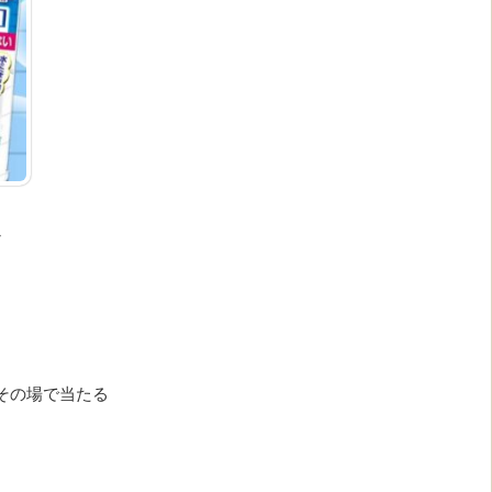
ン
品
毎日その場で当たる