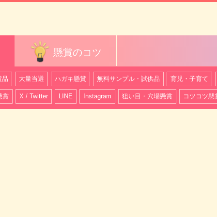
懸賞のコツ
賞品
大量当選
ハガキ懸賞
無料サンプル・試供品
育児・子育て
懸賞
X / Twitter
LINE
Instagram
狙い目・穴場懸賞
コツコツ懸