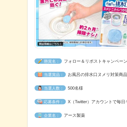
フォロー＆リポストキャンペー
懸賞名：
お風呂の排水口ヌメリ対策商
当選賞品：
500名様
当選人数：
X（Twitter）アカウントで
応募条件：
アース製薬
企業名：