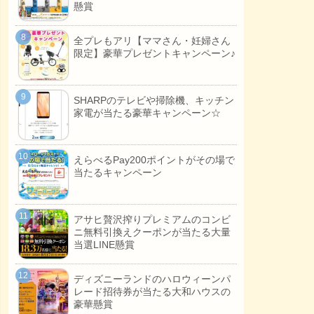
懸賞
全プレもアリ【ママさん・妊婦さん
限定】豪華プレゼントキャンペーン♪
SHARPのテレビや掃除機、キッチン
家電が当たる豪華キャンペーン☆
えらべるPay200ポイントがその場で
当たるキャンペーン
アサヒ贅沢搾りプレミアムのコンビ
ニ無料引換えクーポンが当たる大量
当選LINE懸賞
ディズニーランドのハロウィーンパ
レード招待券が当たる大和ハウスの
豪華懸賞