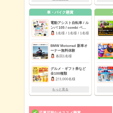
車・バイク懸賞
電動アシスト自転車 / ル
ンバ 105 / combi ベビ
ーラック
1名様 / 1名様 / 1名様
BMW Motorrad 新車オ
ーナー無料体験
各回1名様
グルメ・ギフト券など
全100種類
計3,000名様
もっと見る
応募可能なオススメ懸賞