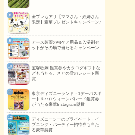
全プレもアリ【ママさん・妊婦さん
限定】豪華プレゼントキャンペーン♪
アース製薬の虫ケア用品＆入浴剤セ
ットがその場で当たるキャンペーン
宝塚歌劇 鑑賞券やカタログギフトな
ども当たる、さとの雪のレシート懸
賞
東京ディズニーランド・1デーパスポ
ート＆ハロウィーンパレード鑑賞券
が当たる豪華Instagram懸賞
ディズニーシーのプライベート・イ
ブニング・パーティー招待券も当た
る豪華懸賞