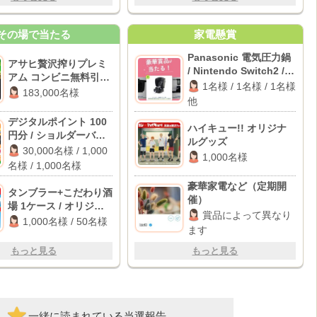
その場で当たる
家電懸賞
Panasonic 電気圧力鍋
アサヒ贅沢搾りプレミ
/ Nintendo Switch2 /
アム コンビニ無料引換
LOGOS ポップフルシェ
1名様 / 1名様 / 1名様
えクーポン
183,000名様
ルター 他
他
デジタルポイント 100
ハイキュー!! オリジナ
円分 / ショルダーバッ
ルグッズ
グ / クッションポーチ
30,000名様 / 1,000
1,000名様
名様 / 1,000名様
豪華家電など（定期開
タンブラー+こだわり酒
催）
場 1ケース / オリジナ
賞品によって異なり
ルYogibo
1,000名様 / 50名様
ます
もっと見る
もっと見る
一緒に読まれている当選報告