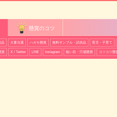
懸賞のコツ
賞品
大量当選
ハガキ懸賞
無料サンプル・試供品
育児・子育て
懸賞
X / Twitter
LINE
Instagram
狙い目・穴場懸賞
コツコツ懸