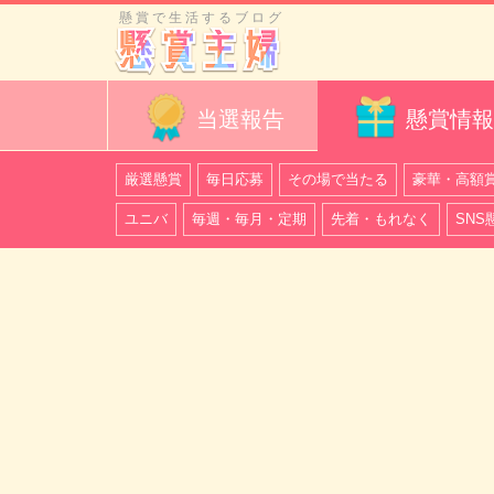
懸賞で生活するブログ
当選報告
懸賞情報
厳選懸賞
毎日応募
その場で当たる
豪華・高額
ユニバ
毎週・毎月・定期
先着・もれなく
SNS