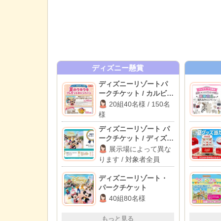
ディズニー懸賞
ディズニーリゾートパ
ークチケット / カルビー
お菓子詰め合わせ
20組40名様 / 150名
様
ディズニーリゾート パ
ークチケット / ディズニ
ーリゾート・パークグ
展示場によって異な
ッズ
ります / 対象者全員
ディズニーリゾート・
パークチケット
40組80名様
もっと見る