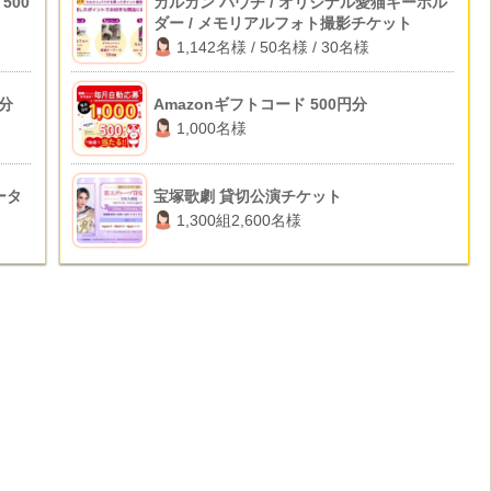
500
カルカン パウチ / オリジナル愛猫キーホル
ダー / メモリアルフォト撮影チケット
1,142名様 / 50名様 / 30名様
ト分
Amazonギフトコード 500円分
1,000名様
ータ
宝塚歌劇 貸切公演チケット
1,300組2,600名様