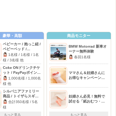
豪華・高額
商品モニター
ベビーカー / 抱っこ紐 /
BMW Motorrad 新車オ
ベビーベッド /
ーナー無料体験
Amazonギフト 10,000
1名様 / 1名様 / 1名
各回1名様
円分 他
様 / 3名様 他
Coke ONドリンクチケ
ット / PayPayポイント
ママさん＆妊婦さんに
100ポイント 他
お得なキャンペーンが
1,000名様 / 1,000名
ある11のサイト♪
様 他
シルバニアファミリー
商品 / トイザらスギフ
妊婦さん必見！無料で
トカード 5,000円分
試せる「紙おむつ・粉
合計350名様 / 5名
ミルク」のお得情報
様
BEST10♪
もっと見る
もっと見る