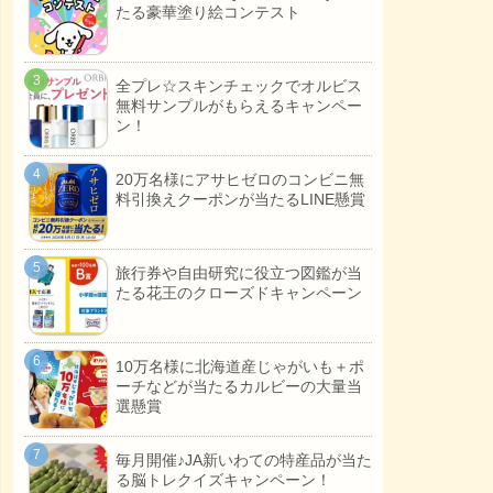
たる豪華塗り絵コンテスト
全プレ☆スキンチェックでオルビス
無料サンプルがもらえるキャンペー
ン！
20万名様にアサヒゼロのコンビニ無
料引換えクーポンが当たるLINE懸賞
旅行券や自由研究に役立つ図鑑が当
たる花王のクローズドキャンペーン
10万名様に北海道産じゃがいも＋ポ
ーチなどが当たるカルビーの大量当
選懸賞
毎月開催♪JA新いわての特産品が当た
る脳トレクイズキャンペーン！