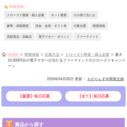
関連情報：
クローズド懸賞・購入必要
ネット懸賞
その場で当たる
豪華・高額懸賞
現金・金券・ギフト券
大量当選
懸賞情報
高額賞品・高級品
電子マネー・ポイント
ファーマインド
HOME
懸賞情報
応募方法
クローズド懸賞・購入必要
最大
10,000円分の電子マネーが当たるファーマインドのクローズドキャンペ
ーン
2026年04月05日 更新
：
ものりんず＠懸賞主婦
【厳選】毎日応募
【全て】毎日応募
賞品から探す