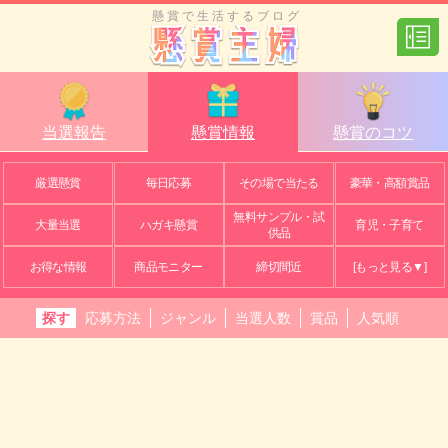
懸賞で生活するブログ
当選報告
懸賞情報
懸賞のコツ
厳選懸賞
毎日応募
その場で当たる
豪華・高額賞品
無料サンプル・試
大量当選
ハガキ懸賞
育児・子育て
供品
お得な情報
商品モニター
締切間近
[もっと見る▼]
探す
応募方法
ジャンル
当選人数
賞品
人気順