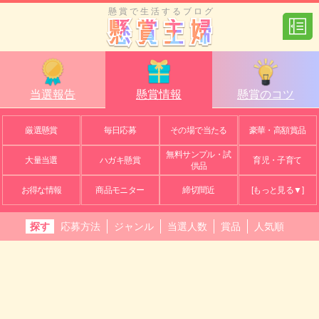
懸賞で生活するブログ
当選報告
懸賞情報
懸賞のコツ
厳選懸賞
毎日応募
その場で当たる
豪華・高額賞品
無料サンプル・試
大量当選
ハガキ懸賞
育児・子育て
供品
お得な情報
商品モニター
締切間近
[もっと見る▼]
探す
応募方法
ジャンル
当選人数
賞品
人気順