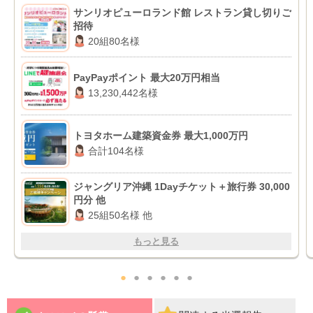
サンリオピューロランド館 レストラン貸し切りご
招待
20組80名様
PayPayポイント 最大20万円相当
13,230,442名様
トヨタホーム建築資金券 最大1,000万円
合計104名様
ジャングリア沖縄 1Dayチケット＋旅行券 30,000
円分 他
25組50名様 他
もっと見る
●
●
●
●
●
●