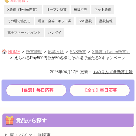
関連情報：
X懸賞（Twitter懸賞）
オープン懸賞
毎日応募
ネット懸賞
その場で当たる
現金・金券・ギフト券
SNS懸賞
懸賞情報
電子マネー・ポイント
バンダイ
HOME
懸賞情報
応募方法
SNS懸賞
X懸賞（Twitter懸賞）
えらべるPay500円分が50名様にその場で当たるXキャンペーン
2026年04月17日 更新
：
ものりんず＠懸賞主婦
【厳選】毎日応募
【全て】毎日応募
賞品から探す
車・バイク・自転車