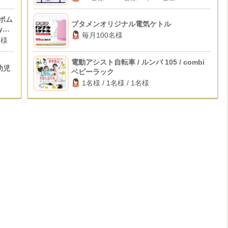
 ポム
ブタメンオリジナル電気ケトル
y
毎月100名様
名様
電動アシスト自転車 / ルンバ 105 / combi
幼児
ベビーラック
1名様 / 1名様 / 1名様