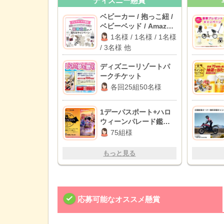
ディズニー懸賞
ベビーカー / 抱っこ紐 /
ベビーベッド / Amazon
ギフト 10,000円分 他
1名様 / 1名様 / 1名様
/ 3名様 他
ディズニーリゾートパ
ークチケット
各回25組50名様
1デーパスポート+ハロ
ウィーンパレード鑑賞
券
75組様
もっと見る
応募可能なオススメ懸賞