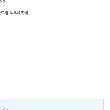
日応募
競馬場•姫路競馬場
終了）