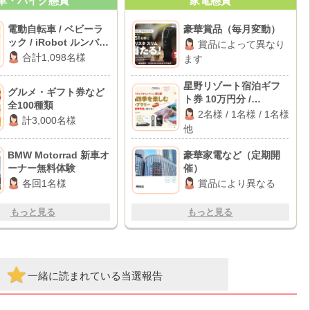
車・バイク懸賞
家電懸賞
電動自転車 / ベビーラ
豪華賞品（毎月変動）
ック / iRobot ルンバ
賞品によって異なり
ほか
合計1,098名様
ます
星野リゾート宿泊ギフ
グルメ・ギフト券など
ト券 10万円分 /
全100種類
BALMUDA The Plate
2名様 / 1名様 / 1名様
計3,000名様
Pro / Dyson 空気清浄フ
他
ァンヒーター 他
BMW Motorrad 新車オ
豪華家電など（定期開
ーナー無料体験
催）
各回1名様
賞品により異なる
もっと見る
もっと見る
一緒に読まれている当選報告