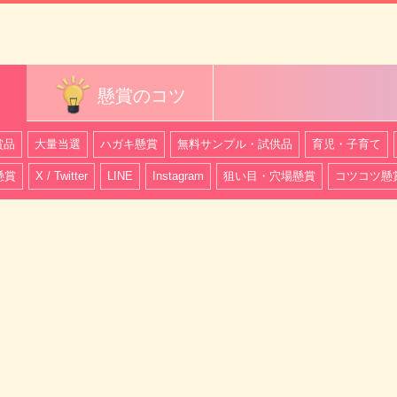
懸賞のコツ
賞品
大量当選
ハガキ懸賞
無料サンプル・試供品
育児・子育て
懸賞
X / Twitter
LINE
Instagram
狙い目・穴場懸賞
コツコツ懸