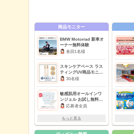
商品モニター
BMW Motorrad 新車オ
ーナー無料体験
各回1名様
スキンケアベース ラス
ティングUV商品モニタ
ー
30名様
敏感肌用オールインワ
ンジェル お試し無料モ
ニター
応募者全員
もっと見る