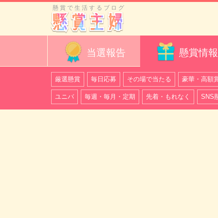
懸賞で生活するブログ
当選報告
懸賞情報
厳選懸賞
毎日応募
その場で当たる
豪華・高額
ユニバ
毎週・毎月・定期
先着・もれなく
SNS