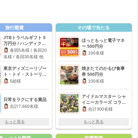
旅行懸賞
その場で当たる
JTBトラベルギフト 5
ほっともっと電子マネ
万円分 / ハンディクリ
ー 500円分
ーナー / カタログギフ
各回5名様 / 各回20
100名様
ト 他
名様 / 各回30名様 他
東京ディズニーリゾー
焼きたてのかるび食事
ト・トイ・ストーリー
券 500円分
ホテル宿泊券
5組様
100名様
アイドルマスター シャ
日常をラクにする賞品
イニーカラーズ コラボ
合計7,660名様
グッズ
合計300名様
もっと見る
もっと見る