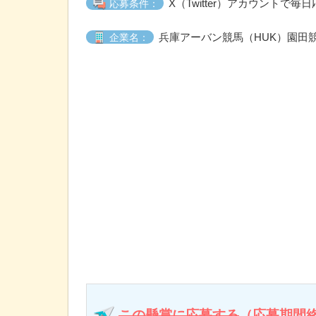
X（Twitter）アカウントで毎
応募条件：
兵庫アーバン競馬（HUK）園田
企業名：
この懸賞に応募する
（応募期間