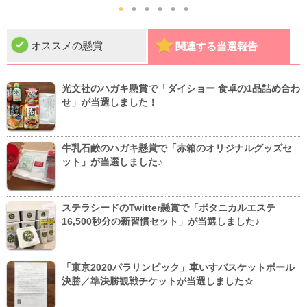
●
●
●
●
●
●
オススメの懸賞
関連する当選報告
光文社のハガキ懸賞で「ダイショー 食卓の1品詰め合わ
せ」が当選しました！
牛乳石鹸のハガキ懸賞で「赤箱のオリジナルグッズセ
ット」が当選しました♪
ステラシードのTwitter懸賞で「ボタニカルエステ
16,500秒分の新習慣セット」が当選しました♪
「東京2020パラリンピック」車いすバスケットボール
決勝／準決勝観戦チケットが当選しました☆