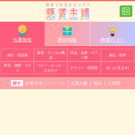
懸賞で生活するブログ
当選報告
懸賞情報
懸賞のコツ
家電・デジタル機
現金・金券・ギフ
旅行・宿泊券
食品・飲料
器
ト券
美容・健康・コス
ベビー・キッズ・
チケット・招待券
[もっと見る▼]
メ
おもちゃ
探す
応募方法
ジャンル
当選人数
賞品
人気順