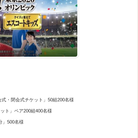
会式・閉会式チケット」50組200名様
ト」ペア200組400名様
分」500名様