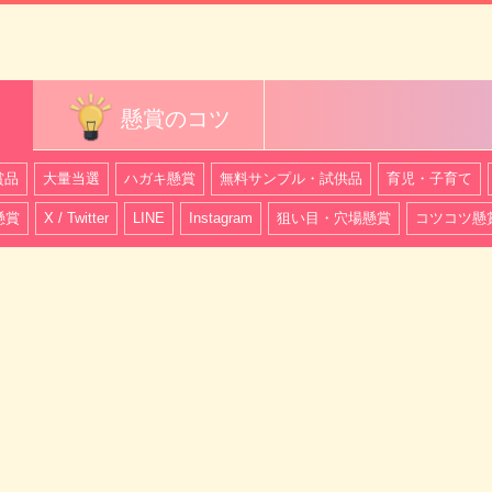
懸賞のコツ
賞品
大量当選
ハガキ懸賞
無料サンプル・試供品
育児・子育て
懸賞
X / Twitter
LINE
Instagram
狙い目・穴場懸賞
コツコツ懸