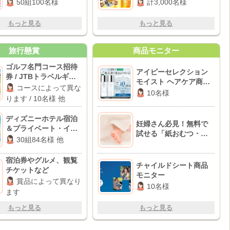
オ・パス
50組100名様
計3,000名様
もっと見る
もっと見る
旅行懸賞
商品モニター
ゴルフ名門コース招待
アイピーセレクション
券 / JTBトラベルギフ
モイスト ヘアケア商品
ト 10万円分 他
コースによって異な
モニター
10名様
ります / 10名様 他
ディズニーホテル宿泊
妊婦さん必見！無料で
＆プライベート・イブ
試せる「紙おむつ・粉
ニング・パーティー招
30組84名様 他
ミルク」のお得情報
待 他
BEST10♪
宿泊券やグルメ、観覧
チャイルドシート商品
チケットなど
モニター
賞品によって異なり
10名様
ます
もっと見る
もっと見る