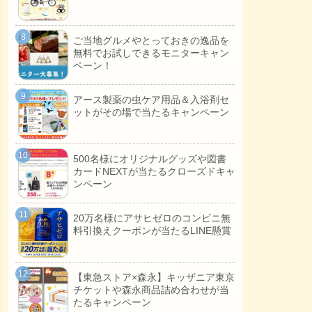
ご当地グルメやとっておきの逸品を
無料でお試しできるモニターキャン
ペーン！
アース製薬の虫ケア用品＆入浴剤セ
ットがその場で当たるキャンペーン
500名様にオリジナルグッズや図書
カードNEXTが当たるクローズドキャ
ンペーン
20万名様にアサヒゼロのコンビニ無
料引換えクーポンが当たるLINE懸賞
【東急ストア×森永】キッザニア東京
チケットや森永商品詰め合わせが当
たるキャンペーン