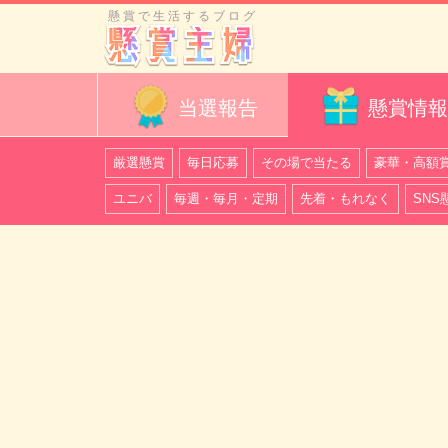
懸賞で生活するブログ
当選報告
懸賞情報
厳選懸賞
毎日応募
その場で当たる
豪華・高額
ユニバ
毎週・毎月・定期
先着・もれなく
SNS