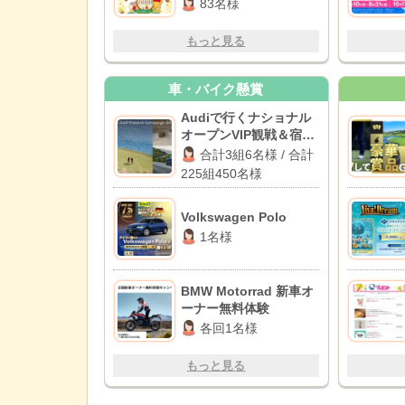
83名様
もっと見る
車・バイク懸賞
Audiで行くナショナル
オープンVIP観戦＆宿泊
体験 / JGA主催ナショナ
合計3組6名様 / 合計
ルオープン一般観戦チ
225組450名様
ケット
Volkswagen Polo
1名様
BMW Motorrad 新車オ
ーナー無料体験
各回1名様
もっと見る