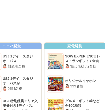
ユニバ懸賞
家電懸賞
USJ 1デイ・スタジ
SOW EXPERIENCE レ
オ・パス
ストランギフト / 全自動
コーヒーマシン
対象者全員
3組6名様 / 2名様
USJ 1デイ・スタジ
オリジナルイヤホン
オ・パスが
333名様
2組4名様
USJ 特別鑑賞エリア入
グルメ・ギフト券など
場券付き1デイ・スタジ
全100種類