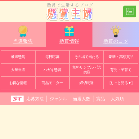
懸賞で生活するブログ
当選報告
懸賞情報
懸賞のコツ
厳選懸賞
毎日応募
その場で当たる
豪華・高額賞品
無料サンプル・試
大量当選
ハガキ懸賞
育児・子育て
供品
お得な情報
商品モニター
締切間近
[もっと見る▼]
探す
応募方法
ジャンル
当選人数
賞品
人気順