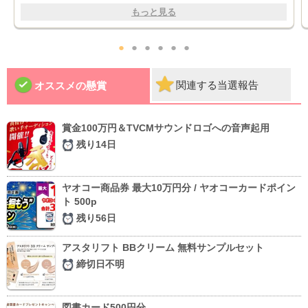
もっと見る
●
●
●
●
●
●
関連する当選報告
オススメの懸賞
賞金100万円＆TVCMサウンドロゴへの音声起用
残り14日
ヤオコー商品券 最大10万円分 / ヤオコーカードポイン
ト 500p
残り56日
アスタリフト BBクリーム 無料サンプルセット
締切日不明
図書カード500円分