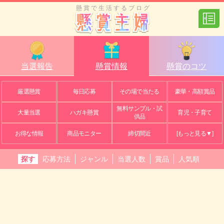
懸賞で生活するブログ
当選報告
懸賞情報
懸賞のコツ
厳選懸賞
毎日応募
その場で当たる
豪華・高額賞品
無料サンプル・試
大量当選
ハガキ懸賞
育児・子育て
供品
お得な情報
商品モニター
締切間近
[もっと見る▼]
探す
応募方法
ジャンル
当選人数
賞品
人気順