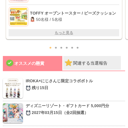
TOFFY オーブントースター / ビーズクッション
50名様 / 5名様
もっと見る
●
●
●
●
●
●
関連する当選報告
オススメの懸賞
IROKA×にじさんじ限定コラボボトル
残り15日
ディズニーリゾート・ギフトカード 5,000円分
2027年03月15日（全2回抽選）