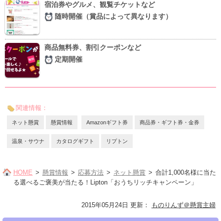
宿泊券やグルメ、観覧チケットなど
随時開催（賞品によって異なります）
商品無料券、割引クーポンなど
定期開催
関連情報：
ネット懸賞
懸賞情報
Amazonギフト券
商品券・ギフト券・金券
温泉・サウナ
カタログギフト
リプトン
HOME
懸賞情報
応募方法
ネット懸賞
合計1,000名様に当た
る選べるご褒美が当たる！Lipton「おうちリッチキャンペーン」
2015年05月24日 更新
：
ものりんず＠懸賞主婦