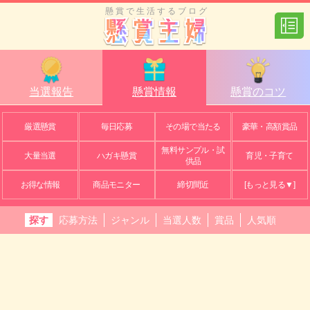
懸賞で生活するブログ
当選報告
懸賞情報
懸賞のコツ
厳選懸賞
毎日応募
その場で当たる
豪華・高額賞品
無料サンプル・試
大量当選
ハガキ懸賞
育児・子育て
供品
お得な情報
商品モニター
締切間近
[もっと見る▼]
探す
応募方法
ジャンル
当選人数
賞品
人気順