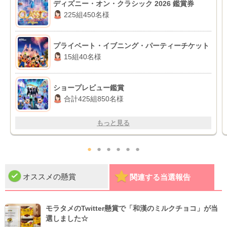
ディズニー・オン・クラシック 2026 鑑賞券
225組450名様
プライベート・イブニング・パーティーチケット
15組40名様
ショープレビュー鑑賞
合計425組850名様
もっと見る
●
●
●
●
●
●
オススメの懸賞
関連する当選報告
モラタメのTwitter懸賞で「和漢のミルクチョコ」が当
選しました☆