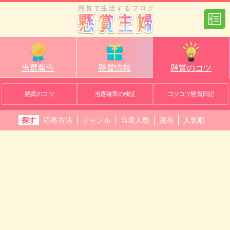
懸賞で生活するブログ
当選報告
懸賞情報
懸賞のコツ
懸賞のコツ
当選確率の検証
コツコツ懸賞日記
探す
応募方法
ジャンル
当選人数
賞品
人気順