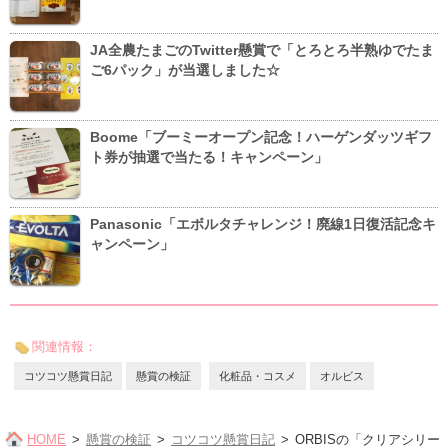
JA全農たまごのTwitter懸賞で「とろとろ半熟ゆでたま
ご6パック」が当選しました☆
Boome「ブーミーオープン記念！ハーゲンダッツギフ
ト券が抽選で当たる！キャンペーン」
Panasonic「エボルタチャレンジ！廃線1日復活記念キ
ャンペーン」
関連情報：
コツコツ懸賞日記
懸賞の検証
化粧品・コスメ
オルビス
HOME
懸賞の検証
コツコツ懸賞日記
ORBISの「クリアシリー