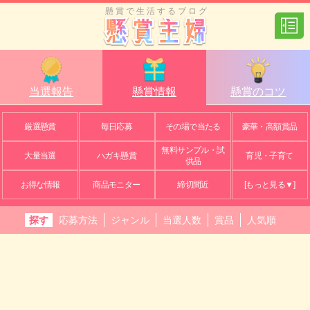
懸賞で生活するブログ
当選報告
懸賞情報
懸賞のコツ
厳選懸賞
毎日応募
その場で当たる
豪華・高額賞品
無料サンプル・試
大量当選
ハガキ懸賞
育児・子育て
供品
お得な情報
商品モニター
締切間近
[もっと見る▼]
探す
応募方法
ジャンル
当選人数
賞品
人気順