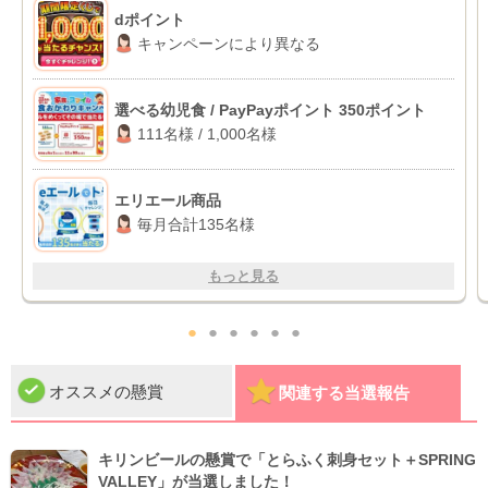
dポイント
キャンペーンにより異なる
選べる幼児食 / PayPayポイント 350ポイント
111名様 / 1,000名様
エリエール商品
毎月合計135名様
もっと見る
●
●
●
●
●
●
オススメの懸賞
関連する当選報告
キリンビールの懸賞で「とらふく刺身セット＋SPRING
VALLEY」が当選しました！