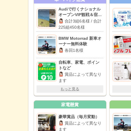
Audiで行くナショナル
オープンVIP観戦＆宿泊
体験 / JGA主催ナショナ
合計3組6名様 / 合計
ルオープン一般観戦チ
225組450名様
ケット
BMW Motorrad 新車オ
ーナー無料体験
各回1名様
自転車、家電、ポイン
トなど
賞品によって異なり
ます
もっと見る
家電懸賞
豪華賞品（毎月変動）
賞品によって異なり
ます