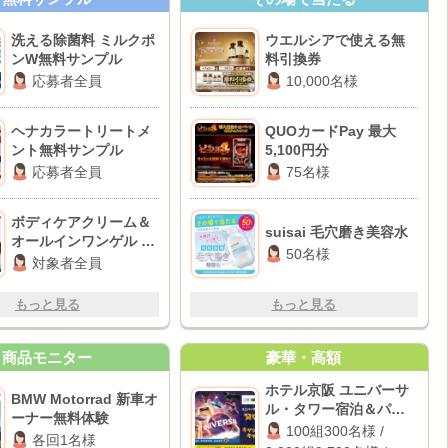
洗える除菌料 ミルクポ
ウエルシアで使える無
ンW無料サンプル
料引換券
応募者全員
10,000名様
ヘナカラートリートメ
QUOカードPay 最大
ント無料サンプル
5,100円分
応募者全員
75名様
ボディケアクリーム＆
suisai 毛穴磨き美容水
オールインワンゲル サ
50名様
ンプル
対象者全員
もっと見る
もっと見る
商品モニター
豪華・高額
ホテル京阪 ユニバーサ
BMW Motorrad 新車オ
ル・タワー宿泊＆パー
ーナー無料体験
ク貸切イベント / パーク
100組300名様 /
各回1名様
貸切イベント招待 / 1万