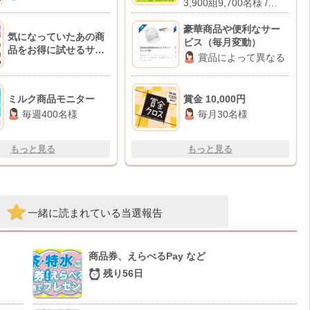
3,900組9,700名様 /
円キャッシュバック
2,000名様
豪華商品や便利なサー
気になっていたあの商
ビス（毎月変動）
品をお得に試せるサイ
賞品によって異なる
ト「サンプル百貨店」
ミルク商品モニター
賞金 10,000円
毎週400名様
毎月30名様
もっと見る
もっと見る
一緒に読まれている当選報告
商品券、えらべるPay など
残り56日