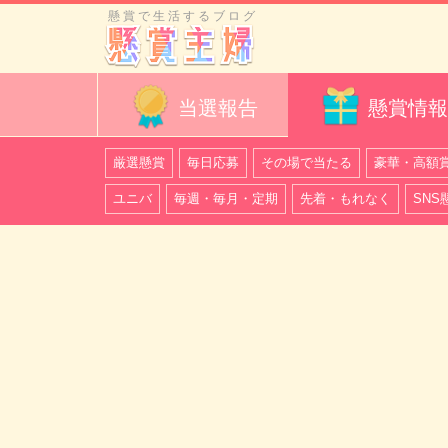
懸賞で生活するブログ
当選報告
懸賞情報
厳選懸賞
毎日応募
その場で当たる
豪華・高額
ユニバ
毎週・毎月・定期
先着・もれなく
SNS