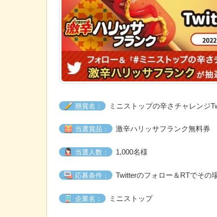
ミニストップの辛さチャレンジTwi
懸賞名：
激辛ハリッサフランク無料券
当選賞品：
1,000名様
当選人数：
Twitterのフォロー＆RTでそ
応募条件：
ミニストップ
企業名：