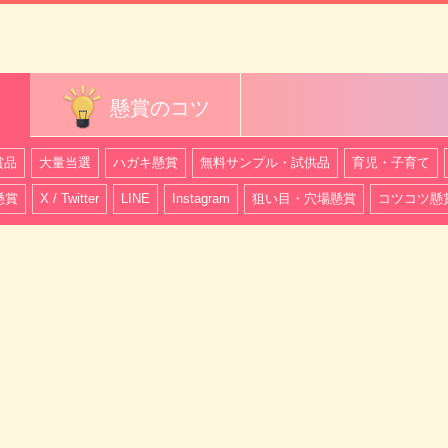
懸賞のコツ
賞品
大量当選
ハガキ懸賞
無料サンプル・試供品
育児・子育て
懸賞
X / Twitter
LINE
Instagram
狙い目・穴場懸賞
コツコツ懸