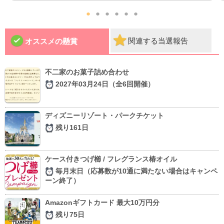
●
●
●
●
●
●
関連する当選報告
オススメの懸賞
不二家のお菓子詰め合わせ
2027年03月24日（全6回開催）
ディズニーリゾート・パークチケット
残り161日
ケース付きつげ櫛 / フレグランス椿オイル
毎月末日（応募数が10通に満たない場合はキャンペ
ーン終了）
Amazonギフトカード 最大10万円分
残り75日