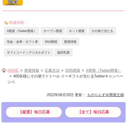
関連情報：
X懸賞（Twitter懸賞）
オープン懸賞
ネット懸賞
その場で当たる
現金・金券・ギフト券
SNS懸賞
懸賞情報
ギフトコード｜デジタルギフト
協同乳業
HOME
懸賞情報
応募方法
SNS懸賞
X懸賞（Twitter懸賞）
400名様にその場でドトール イーギフトが当たるTwitterキャンペー
ン☆
2022年06月20日 更新
：
ものりんず＠懸賞主婦
【厳選】毎日応募
【全て】毎日応募