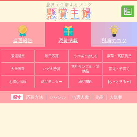
懸賞で生活するブログ
当選報告
懸賞情報
懸賞のコツ
厳選懸賞
毎日応募
その場で当たる
豪華・高額賞品
無料サンプル・試
大量当選
ハガキ懸賞
育児・子育て
供品
お得な情報
商品モニター
締切間近
[もっと見る▼]
探す
応募方法
ジャンル
当選人数
賞品
人気順