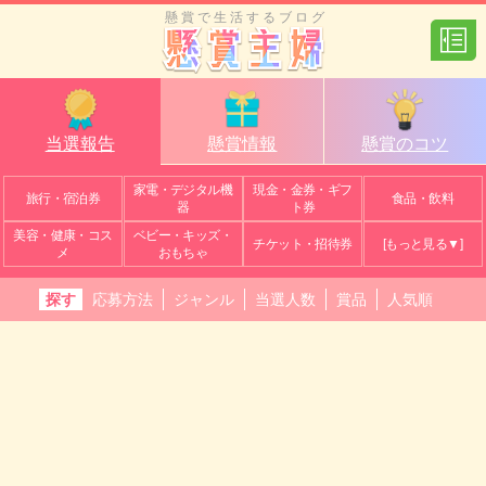
懸賞で生活するブログ
当選報告
懸賞情報
懸賞のコツ
家電・デジタル機
現金・金券・ギフ
旅行・宿泊券
食品・飲料
器
ト券
美容・健康・コス
ベビー・キッズ・
チケット・招待券
[もっと見る▼]
メ
おもちゃ
探す
応募方法
ジャンル
当選人数
賞品
人気順