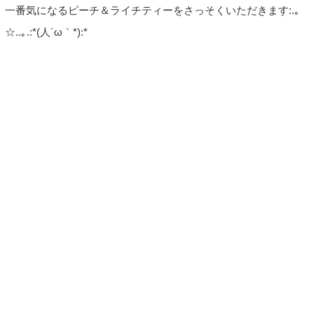
一番気になるピーチ＆ライチティーをさっそくいただきます:.｡
☆..｡.:*(人´ω｀*):*