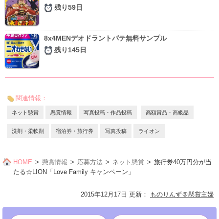
残り59日
8x4MENデオドラントパテ無料サンプル
残り145日
関連情報：
ネット懸賞
懸賞情報
写真投稿・作品投稿
高額賞品・高級品
洗剤・柔軟剤
宿泊券・旅行券
写真投稿
ライオン
HOME
懸賞情報
応募方法
ネット懸賞
旅行券40万円分が当
たる☆LION「Love Family キャンペーン」
2015年12月17日 更新
：
ものりんず＠懸賞主婦