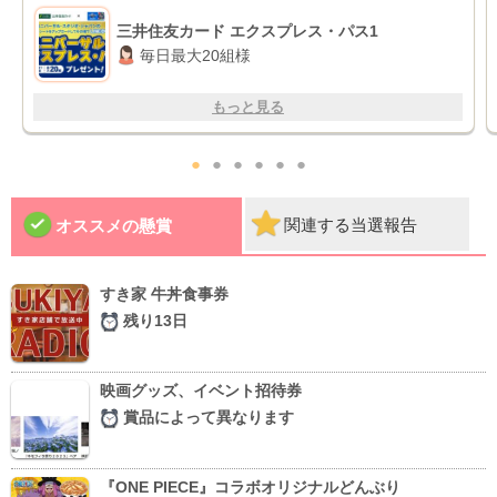
三井住友カード エクスプレス・パス1
毎日最大20組様
もっと見る
●
●
●
●
●
●
関連する当選報告
オススメの懸賞
すき家 牛丼食事券
残り13日
映画グッズ、イベント招待券
賞品によって異なります
『ONE PIECE』コラボオリジナルどんぶり