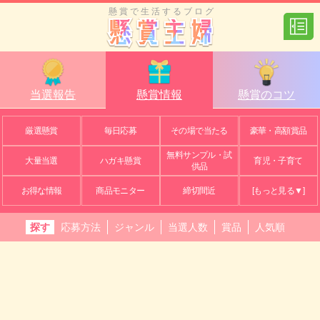
懸賞で生活するブログ
当選報告
懸賞情報
懸賞のコツ
厳選懸賞
毎日応募
その場で当たる
豪華・高額賞品
無料サンプル・試
大量当選
ハガキ懸賞
育児・子育て
供品
お得な情報
商品モニター
締切間近
[もっと見る▼]
探す
応募方法
ジャンル
当選人数
賞品
人気順