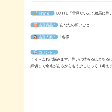
LOTTE「雪見だいふく絵馬に願
懸賞名：
あなたの願いごと
当選賞品：
1名様
当選人数：
コメント：
うぅ～これは悩みます。願いは積もるほどあるけれど
締切まで余裕があるからもう少しじっくり考え