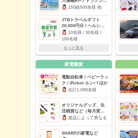
入場確約+アトラクショ
ン貸切 他
150組500名様 他
JTBトラベルギフト
20,000円分 / ヘルシア
うまみ緑茶 1ケース / え
10名様 / 30名様 /
らべるPay 1,000円分
100名様
もっと見る
家電懸賞
電動自転車 / ベビーラッ
ク / iRobot ルンバ ほか
合計1,098名様
オリジナルグッズ、生
活雑貨など（毎月変
動）
賞品によって異なる
SHARPの家電など