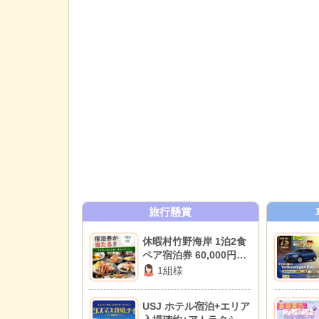
旅行懸賞
休暇村竹野海岸 1泊2食
ペア宿泊券 60,000円相
当
1組様
USJ ホテル宿泊+エリア