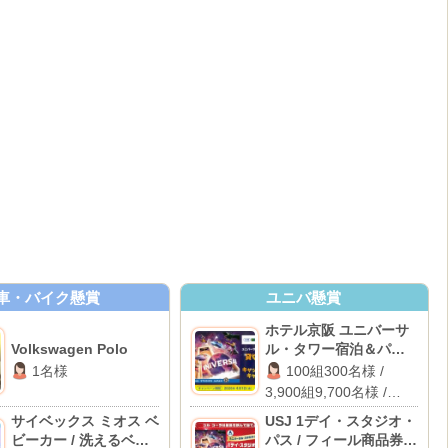
車・バイク懸賞
ユニバ懸賞
ホテル京阪 ユニバーサ
Volkswagen Polo
ル・タワー宿泊＆パー
ク貸切イベント / パーク
1名様
100組300名様 /
貸切イベント招待 / 1万
3,900組9,700名様 /
円キャッシュバック
2,000名様
サイベックス ミオス ベ
USJ 1デイ・スタジオ・
ビーカー / 洗えるベビ
パス / フィール商品券