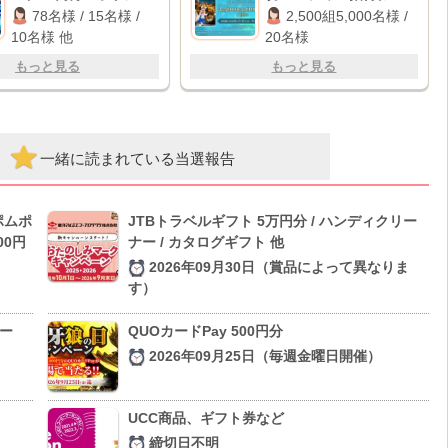
ルはっぴ / BIGバスタ
JALグループ国内線往復
78名様 / 15名様 /
2,500組5,000名様 /
オル 他
航空券
10名様 他
20名様
もっと見る
もっと見る
一緒に読まれている当選報告
 ポムポ
JTBトラベルギフト 5万円分 / ハンディクリー
00円
ナー / カタログギフト 他
2026年09月30日（賞品によって異なりま
す）
ー
QUOカードPay 500円分
2026年09月25日（毎週金曜日開催）
UCC商品、ギフト券など
締切日不明