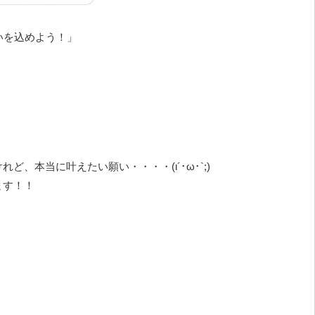
いを込めよう！」
、本当に叶えたい願い・・・・(ι´･ω･`;)
ます！！