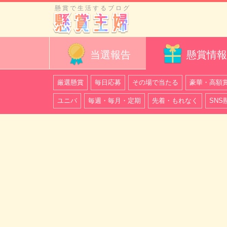
懸賞で生活するブログ
当選報告
懸賞情報
厳選懸賞
毎日応募
その場で当たる
豪華・高額
ユニバ
毎週・毎月・定期
先着・もれなく
SNS