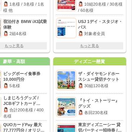
ー布団セット / パナソ
3,000円分 / Coke ON
1名様 / 3名様 / 1名
10組20名様 / 30名様
ニック 電動自転車 他
ドリンクチケット
様 他
/ 60名様
宿泊付き BMW iX3試乗
USJ 1デイ・スタジオ・
体験
パス
2組4名様
対象者全員
もっと見る
もっと見る
豪華・高額
ディズニー懸賞
ビッグボーイ食事券
ザ・ダイヤモンドホー
10,000円分
スシュー貸切チケット
5名様
30組120名様
しまじろうグッズ /
『トイ・ストーリー』
JCBギフトカード
グッズ
1,000円分
合計200名様 / 400
各回230名様
名様
QUOカードPay 最大
東京ディズニーシー 貸
77,777円分 / オリジナ
切パーティー招待券 /