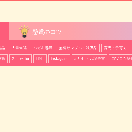
懸賞のコツ
賞品
大量当選
ハガキ懸賞
無料サンプル・試供品
育児・子育て
懸賞
X / Twitter
LINE
Instagram
狙い目・穴場懸賞
コツコツ懸