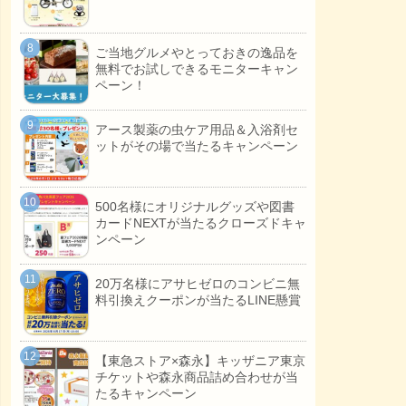
ご当地グルメやとっておきの逸品を
無料でお試しできるモニターキャン
ペーン！
アース製薬の虫ケア用品＆入浴剤セ
ットがその場で当たるキャンペーン
500名様にオリジナルグッズや図書
カードNEXTが当たるクローズドキャ
ンペーン
20万名様にアサヒゼロのコンビニ無
料引換えクーポンが当たるLINE懸賞
【東急ストア×森永】キッザニア東京
チケットや森永商品詰め合わせが当
たるキャンペーン