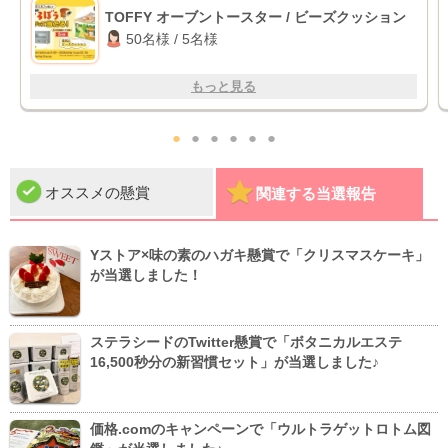
TOFFY オーブントースター / ビーズクッション
50名様 / 5名様
もっと見る
●
●
●
●
●
●
オススメの懸賞
関連する当選報告
Yストア×味の素のハガキ懸賞で「クリスマスケーキ」
が当選しました！
ステラシードのTwitter懸賞で「ボタニカルエステ
16,500秒分の新習慣セット」が当選しました♪
価格.comのキャンペーンで「ウルトラゲットロトム図