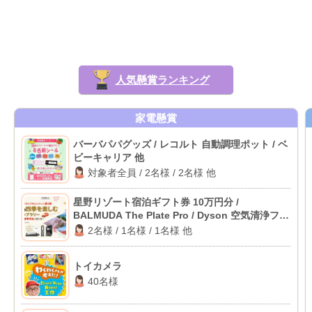
人気懸賞ランキング
家電懸賞
バーバパパグッズ / レコルト 自動調理ポット / ベ
ビーキャリア 他
対象者全員 / 2名様 / 2名様 他
星野リゾート宿泊ギフト券 10万円分 /
BALMUDA The Plate Pro / Dyson 空気清浄ファ
ンヒーター 他
2名様 / 1名様 / 1名様 他
トイカメラ
40名様