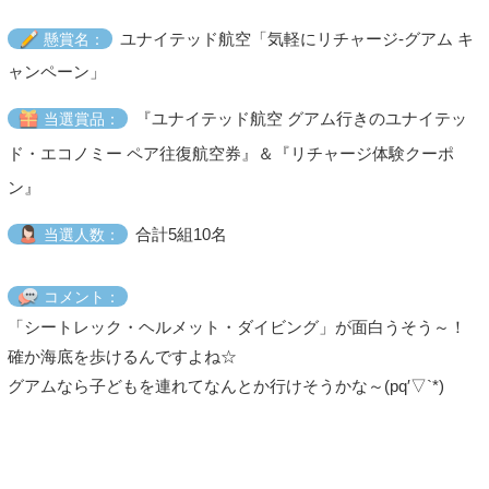
ユナイテッド航空「気軽にリチャージ-グアム キ
懸賞名：
ャンペーン」
『ユナイテッド航空 グアム行きのユナイテッ
当選賞品：
ド・エコノミー ペア往復航空券』＆『リチャージ体験クーポ
ン』
合計5組10名
当選人数：
コメント：
「シートレック・ヘルメット・ダイビング」が面白うそう～！
確か海底を歩けるんですよね☆
グアムなら子どもを連れてなんとか行けそうかな～(pq′▽`*)