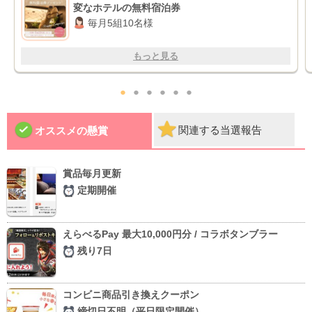
変なホテルの無料宿泊券
毎月5組10名様
もっと見る
●
●
●
●
●
●
関連する当選報告
オススメの懸賞
賞品毎月更新
定期開催
えらべるPay 最大10,000円分 / コラボタンブラー
残り7日
コンビニ商品引き換えクーポン
締切日不明（平日限定開催）