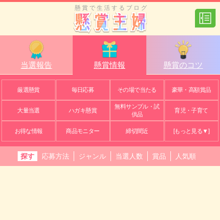
懸賞で生活するブログ
当選報告
懸賞情報
懸賞のコツ
厳選懸賞
毎日応募
その場で当たる
豪華・高額賞品
無料サンプル・試
大量当選
ハガキ懸賞
育児・子育て
供品
お得な情報
商品モニター
締切間近
[もっと見る▼]
探す
応募方法
ジャンル
当選人数
賞品
人気順