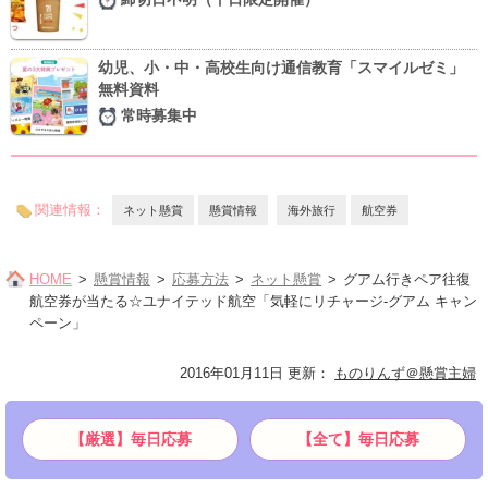
幼児、小・中・高校生向け通信教育「スマイルゼミ」
無料資料
常時募集中
関連情報：
ネット懸賞
懸賞情報
海外旅行
航空券
HOME
懸賞情報
応募方法
ネット懸賞
グアム行きペア往復
航空券が当たる☆ユナイテッド航空「気軽にリチャージ-グアム キャン
ペーン」
2016年01月11日 更新
：
ものりんず＠懸賞主婦
【厳選】毎日応募
【全て】毎日応募