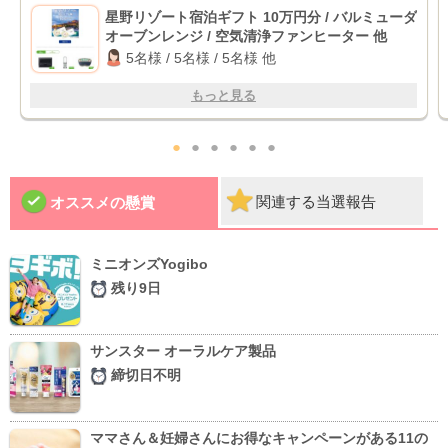
星野リゾート宿泊ギフト 10万円分 / バルミューダ
オーブンレンジ / 空気清浄ファンヒーター 他
5名様 / 5名様 / 5名様 他
もっと見る
●
●
●
●
●
●
関連する当選報告
オススメの懸賞
ミニオンズYogibo
残り9日
サンスター オーラルケア製品
締切日不明
ママさん＆妊婦さんにお得なキャンペーンがある11の