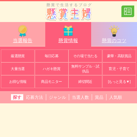
懸賞で生活するブログ
当選報告
懸賞情報
懸賞のコツ
厳選懸賞
毎日応募
その場で当たる
豪華・高額賞品
無料サンプル・試
大量当選
ハガキ懸賞
育児・子育て
供品
お得な情報
商品モニター
締切間近
[もっと見る▼]
探す
応募方法
ジャンル
当選人数
賞品
人気順