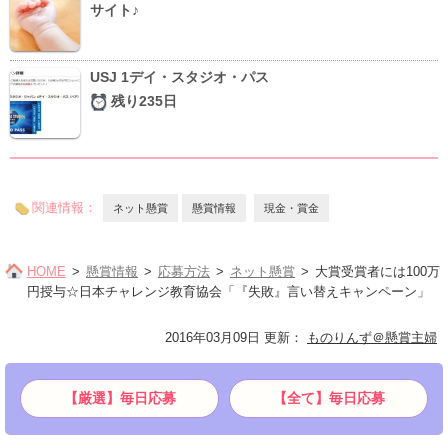
サイト♪
USJ 1デイ・スタジオ・パス
残り235日
関連情報：
ネット懸賞
懸賞情報
現金・賞金
HOME
懸賞情報
応募方法
ネット懸賞
大賞受賞者には100万
円授与☆日本チャレンジ教育協会「『失敗』言い替えキャンペーン」
2016年03月09日 更新
：
ものりんず＠懸賞主婦
【厳選】毎日応募
【全て】毎日応募