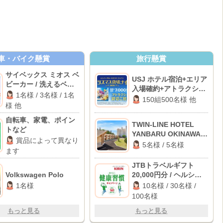
車・バイク懸賞
旅行懸賞
サイベックス ミオス ベ
USJ ホテル宿泊+エリア
ビーカー / 洗えるベビ
入場確約+アトラクショ
ー布団セット / パナソ
1名様 / 3名様 / 1名
ン貸切 他
150組500名様 他
ニック 電動自転車 他
様 他
自転車、家電、ポイン
TWIN-LINE HOTEL
トなど
YANBARU OKINAWA
賞品によって異なり
JAPAN宿泊券 / オリジ
5名様 / 5名様
ます
ナル絵本
JTBトラベルギフト
Volkswagen Polo
20,000円分 / ヘルシア
うまみ緑茶 1ケース / え
1名様
10名様 / 30名様 /
らべるPay 1,000円分
100名様
もっと見る
もっと見る