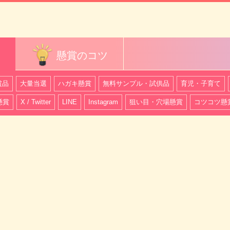
懸賞のコツ
賞品
大量当選
ハガキ懸賞
無料サンプル・試供品
育児・子育て
懸賞
X / Twitter
LINE
Instagram
狙い目・穴場懸賞
コツコツ懸