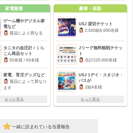
家電懸賞
豪華・高額
ゲーム機やデジタル家
USJ 貸切チケット
電など
2,500組6,000名様
賞品により異なる
タニタの血圧計 / くら
Jリーグ無料観戦チケッ
こん商品セット
ト
50名様 / 50名様
合計220,000名様
家電、育児グッズなど
USJ 1デイ・スタジオ・
パスが
賞品によって異なり
2組4名様
ます
もっと見る
もっと見る
一緒に読まれている当選報告