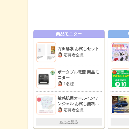
商品モニター
万田酵素 お試しセット
応募者全員
ポータブル電源 商品モ
ニター
1名様
敏感肌用オールインワ
ンジェル お試し無料モ
ニター
応募者全員
もっと見る