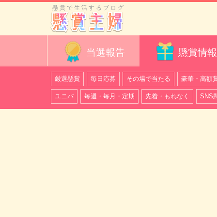
懸賞で生活するブログ
当選報告
懸賞情報
厳選懸賞
毎日応募
その場で当たる
豪華・高額
ユニバ
毎週・毎月・定期
先着・もれなく
SNS