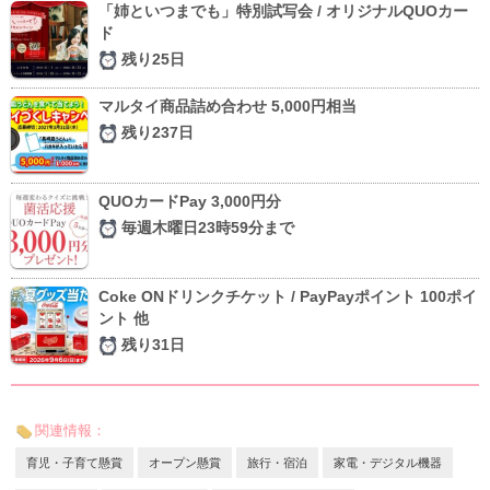
「姉といつまでも」特別試写会 / オリジナルQUOカー
ド
残り25日
マルタイ商品詰め合わせ 5,000円相当
残り237日
QUOカードPay 3,000円分
毎週木曜日23時59分まで
Coke ONドリンクチケット / PayPayポイント 100ポイ
ント 他
残り31日
関連情報：
育児・子育て懸賞
オープン懸賞
旅行・宿泊
家電・デジタル機器