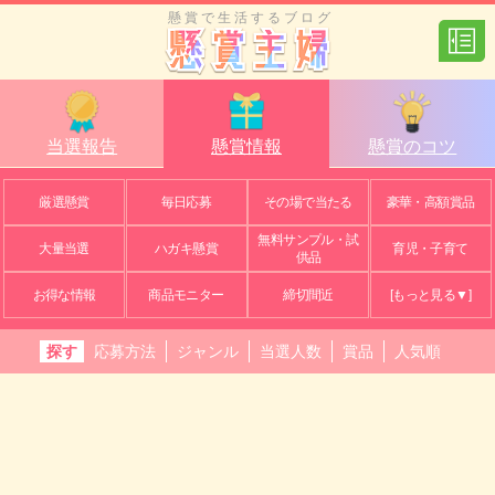
懸賞で生活するブログ
当選報告
懸賞情報
懸賞のコツ
厳選懸賞
毎日応募
その場で当たる
豪華・高額賞品
無料サンプル・試
大量当選
ハガキ懸賞
育児・子育て
供品
お得な情報
商品モニター
締切間近
[もっと見る▼]
探す
応募方法
ジャンル
当選人数
賞品
人気順