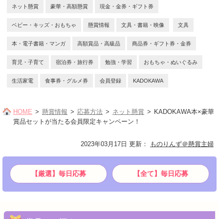
ネット懸賞
豪華・高額懸賞
現金・金券・ギフト券
ベビー・キッズ・おもちゃ
懸賞情報
文具・書籍・映像
文具
本・電子書籍・マンガ
高額賞品・高級品
商品券・ギフト券・金券
育児・子育て
宿泊券・旅行券
勉強・学習
おもちゃ・ぬいぐるみ
生活家電
食事券・グルメ券
会員登録
KADOKAWA
HOME
懸賞情報
応募方法
ネット懸賞
KADOKAWA本×豪華
賞品セットが当たる会員限定キャンペーン！
2023年03月17日 更新
：
ものりんず＠懸賞主婦
【厳選】毎日応募
【全て】毎日応募