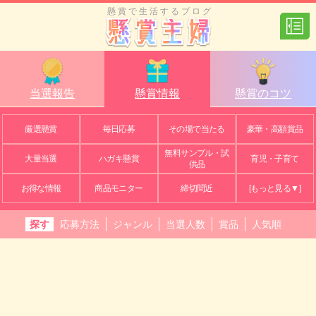
懸賞で生活するブログ
当選報告
懸賞情報
懸賞のコツ
厳選懸賞
毎日応募
その場で当たる
豪華・高額賞品
無料サンプル・試
大量当選
ハガキ懸賞
育児・子育て
供品
お得な情報
商品モニター
締切間近
[もっと見る▼]
探す
応募方法
ジャンル
当選人数
賞品
人気順