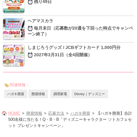
残り49日
ヘアマスカラ
毎月末日（応募数が20通を下回った時点でキャンペ
ーン終了）
しまじろうグッズ / JCBギフトカード 1,000円分
2027年3月31日（全4回開催）
関連情報：
ハガキ懸賞
懸賞情報
調理家電
Disney｜ディズニー
HOME
懸賞情報
応募方法
ハガキ懸賞
【ハガキ懸賞】合計
500名様に当たる！Q・B・B「ディズニーキャラクター ソトカフェセ
ット プレゼントキャンペーン」