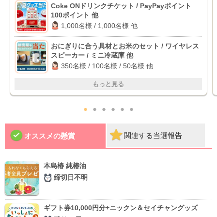
Coke ONドリンクチケット / PayPayポイント
100ポイント 他
1,000名様 / 1,000名様 他
おにぎりに合う具材とお米のセット / ワイヤレス
スピーカー / ミニ冷蔵庫 他
350名様 / 100名様 / 50名様 他
もっと見る
●
●
●
●
●
●
関連する当選報告
オススメの懸賞
本島椿 純椿油
締切日不明
ギフト券10,000円分+ニックン＆セイチャングッズ