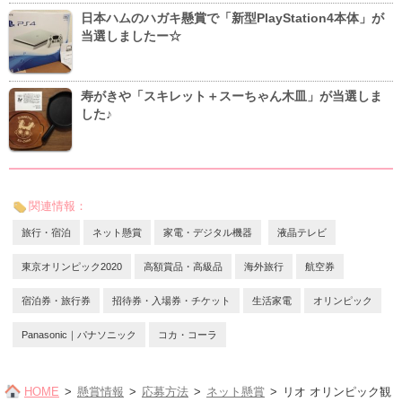
日本ハムのハガキ懸賞で「新型PlayStation4本体」が
当選しましたー☆
寿がきや「スキレット＋スーちゃん木皿」が当選しま
した♪
関連情報：
旅行・宿泊
ネット懸賞
家電・デジタル機器
液晶テレビ
東京オリンピック2020
高額賞品・高級品
海外旅行
航空券
宿泊券・旅行券
招待券・入場券・チケット
生活家電
オリンピック
Panasonic｜パナソニック
コカ・コーラ
HOME
懸賞情報
応募方法
ネット懸賞
リオ オリンピック観