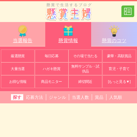
懸賞で生活するブログ
当選報告
懸賞情報
懸賞のコツ
厳選懸賞
毎日応募
その場で当たる
豪華・高額賞品
無料サンプル・試
大量当選
ハガキ懸賞
育児・子育て
供品
お得な情報
商品モニター
締切間近
[もっと見る▼]
探す
応募方法
ジャンル
当選人数
賞品
人気順