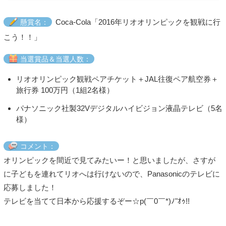
Coca-Cola「2016年リオオリンピックを観戦に行
懸賞名：
こう！！」
当選賞品＆当選人数：
リオオリンピック観戦ペアチケット＋JAL往復ペア航空券＋
旅行券 100万円（1組2名様）
パナソニック社製32Vデジタルハイビジョン液晶テレビ（5名
様）
コメント：
オリンピックを間近で見てみたいー！と思いましたが、さすが
に子どもを連れてリオへは行けないので、Panasonicのテレビに
応募しました！
テレビを当てて日本から応援するぞー☆p(￣0￣*)ﾉ"ｵｩ!!