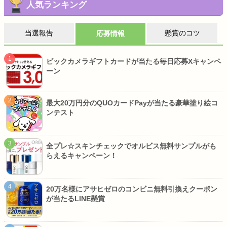
人気ランキング
当選報告
懸賞のコツ
応募情報
ビックカメラギフトカードが当たる毎日応募Xキャンペ
ーン
最大20万円分のQUOカードPayが当たる豪華塗り絵コ
ンテスト
全プレ☆スキンチェックでオルビス無料サンプルがも
らえるキャンペーン！
20万名様にアサヒゼロのコンビニ無料引換えクーポン
が当たるLINE懸賞