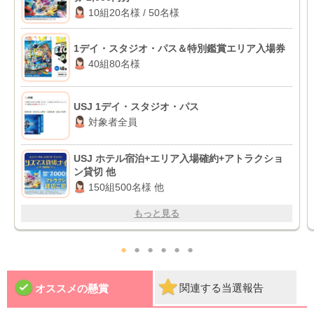
10組20名様 / 50名様
1デイ・スタジオ・パス＆特別鑑賞エリア入場券
40組80名様
USJ 1デイ・スタジオ・パス
対象者全員
USJ ホテル宿泊+エリア入場確約+アトラクショ
ン貸切 他
150組500名様 他
もっと見る
●
●
●
●
●
●
関連する当選報告
オススメの懸賞