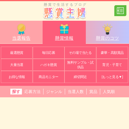
懸賞で生活するブログ
当選報告
懸賞情報
懸賞のコツ
厳選懸賞
毎日応募
その場で当たる
豪華・高額賞品
無料サンプル・試
大量当選
ハガキ懸賞
育児・子育て
供品
お得な情報
商品モニター
締切間近
[もっと見る▼]
探す
応募方法
ジャンル
当選人数
賞品
人気順