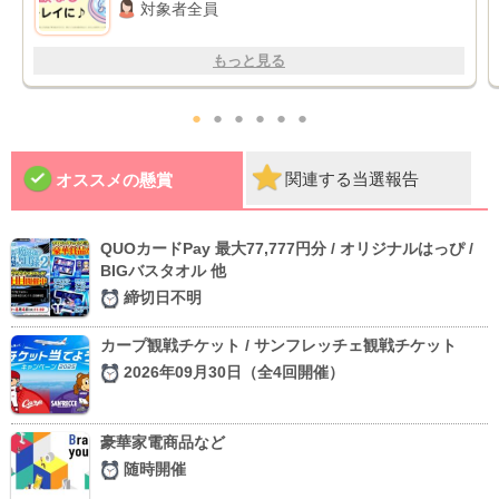
対象者全員
もっと見る
●
●
●
●
●
●
関連する当選報告
オススメの懸賞
QUOカードPay 最大77,777円分 / オリジナルはっぴ /
BIGバスタオル 他
締切日不明
カープ観戦チケット / サンフレッチェ観戦チケット
2026年09月30日（全4回開催）
豪華家電商品など
随時開催