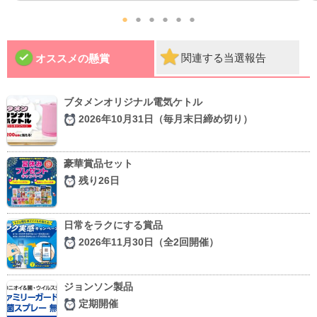
●
●
●
●
●
●
関連する当選報告
オススメの懸賞
ブタメンオリジナル電気ケトル
2026年10月31日（毎月末日締め切り）
豪華賞品セット
残り26日
日常をラクにする賞品
2026年11月30日（全2回開催）
ジョンソン製品
定期開催