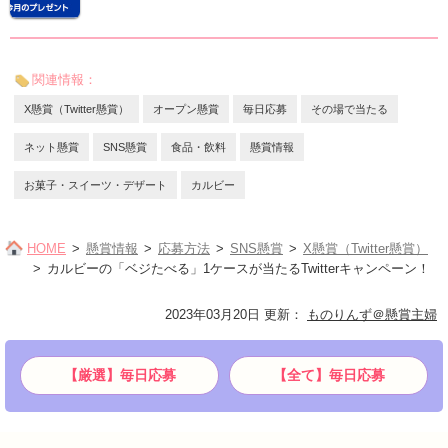
関連情報：
X懸賞（Twitter懸賞）
オープン懸賞
毎日応募
その場で当たる
ネット懸賞
SNS懸賞
食品・飲料
懸賞情報
お菓子・スイーツ・デザート
カルビー
HOME
懸賞情報
応募方法
SNS懸賞
X懸賞（Twitter懸賞）
カルビーの「ベジたべる」1ケースが当たるTwitterキャンペーン！
2023年03月20日 更新
：
ものりんず＠懸賞主婦
【厳選】毎日応募
【全て】毎日応募