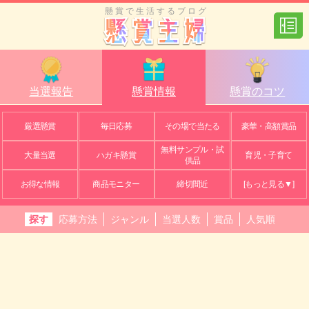
懸賞で生活するブログ
当選報告
懸賞情報
懸賞のコツ
厳選懸賞
毎日応募
その場で当たる
豪華・高額賞品
無料サンプル・試
大量当選
ハガキ懸賞
育児・子育て
供品
お得な情報
商品モニター
締切間近
[もっと見る▼]
探す
応募方法
ジャンル
当選人数
賞品
人気順