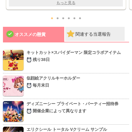
もっと見る
●
●
●
●
●
●
関連する当選報告
オススメの懸賞
キットカット×スパイダーマン 限定コラボアイテム
残り38日
似顔絵アクリルキーホルダー
毎月末日
ディズニーシー プライベート・パーティー招待券
開催企業によって異なります
エリクシール トータル Vクリーム サンプル