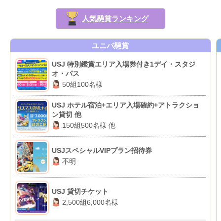
人気懸賞ランキング
ユニバ懸賞
USJ 特別鑑賞エリア入場券付き1デイ・スタジ
オ・パス
50組100名様
USJ ホテル宿泊+エリア入場確約+アトラクショ
ン貸切 他
150組500名様 他
USJスペシャルVIPプラン招待券
不明
USJ 貸切チケット
2,500組6,000名様