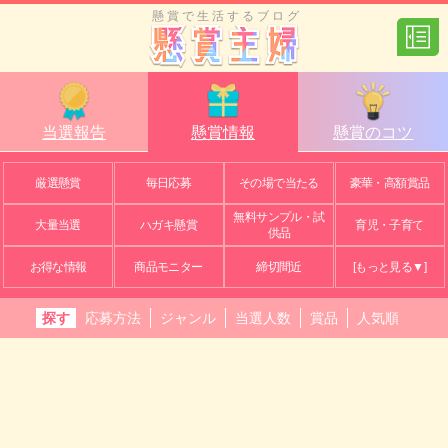
懸賞で生活するブログ
当選報告
懸賞情報
懸賞のコツ
厳選懸賞
毎日応募
その場で当たる
豪華・高額賞品
無料サンプル・試
大量当選
ハガキ懸賞
育児・子育て
供品
お得な情報
商品モニター
締切間近
[もっと見る▼]
探す
応募方法
ジャンル
当選人数
賞品
人気順