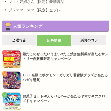
ママ・妊婦さん【限定】豪華賞品
プレママ・ママ【限定】全プレ
人気ランキング
当選報告
懸賞のコツ
応募情報
銀だこのぜったいうまい!!たこ焼き無料券が当たるサン
トリー自販機限定キャンペーン
1,000名様にポケモン・ガリガリ君冒険グッズが当たる
ハガキ懸賞
お菓子セットやえらべるPayが当たるヤマザキのクロー
ズドキャンペーン