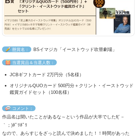
BSイマジカ「イーストウッド吹替劇場」
懸賞名：
当選賞品＆当選人数：
JCBギフトカード 2万円分（5名様）
オリジナルQUOカード 500円分＋クリント・イーストウッド
鑑賞ガイドセット（100名様）
コメント：
作品名は聞いたことがあるな～という作品が大半でしたf(´－
｀；)ﾎﾟﾘﾎﾟﾘ
なので、あらすじをざっと読んで決めました！！時間があった