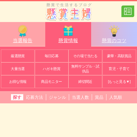
懸賞で生活するブログ
当選報告
懸賞情報
懸賞のコツ
厳選懸賞
毎日応募
その場で当たる
豪華・高額賞品
無料サンプル・試
大量当選
ハガキ懸賞
育児・子育て
供品
お得な情報
商品モニター
締切間近
[もっと見る▼]
探す
応募方法
ジャンル
当選人数
賞品
人気順