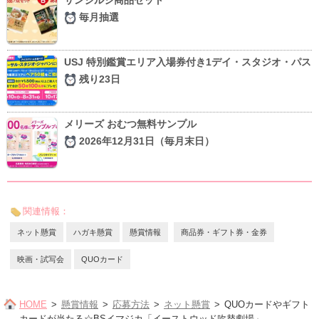
毎月抽選
USJ 特別鑑賞エリア入場券付き1デイ・スタジオ・パス
残り23日
メリーズ おむつ無料サンプル
2026年12月31日（毎月末日）
関連情報：
ネット懸賞
ハガキ懸賞
懸賞情報
商品券・ギフト券・金券
映画・試写会
QUOカード
HOME
懸賞情報
応募方法
ネット懸賞
QUOカードやギフト
カードが当たる☆BSイマジカ「イーストウッド吹替劇場」