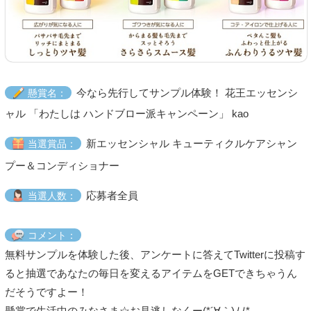
今なら先行してサンプル体験！ 花王エッセンシ
懸賞名：
ャル 「わたしは ハンドブロー派キャンペーン」 kao
新エッセンシャル キューティクルケアシャン
当選賞品：
プー＆コンディショナー
応募者全員
当選人数：
コメント：
無料サンプルを体験した後、アンケートに答えてTwitterに投稿す
ると抽選であなたの毎日を変えるアイテムをGETできちゃうん
だそうですよー！
懸賞で生活中のみなさま☆お見逃しなくー(*´∀｀)ﾉﾉ*