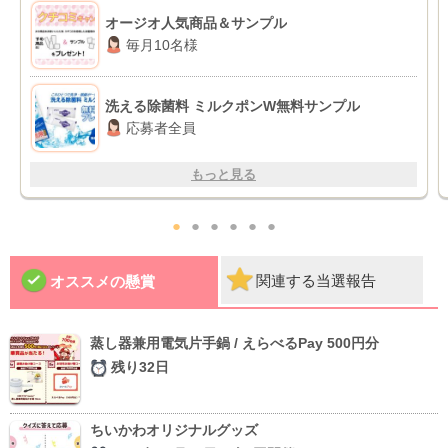
オージオ人気商品＆サンプル
毎月10名様
洗える除菌料 ミルクポンW無料サンプル
応募者全員
もっと見る
●
●
●
●
●
●
関連する当選報告
オススメの懸賞
蒸し器兼用電気片手鍋 / えらべるPay 500円分
残り32日
ちいかわオリジナルグッズ