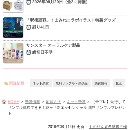
2026年09月20日（全2回開催）
「呪術廻戦」くまみねコラボイラスト特製グッズ
残り41日
サンスター オーラルケア製品
締切日不明
関連情報：
ネット懸賞
無料サンプル・試供品
懸賞情報
花王
HOME
懸賞情報
応募方法
ネット懸賞
【全プレ】先行して
サンプル体験できる！花王「新エッセンシャル 無料サンプルプレゼン
ト」
2016年08月14日 更新
：
ものりんず＠懸賞主婦