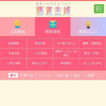
懸賞で生活するブログ
当選報告
懸賞情報
懸賞のコツ
厳選懸賞
毎日応募
その場で当たる
豪華・高額賞品
無料サンプル・試
大量当選
ハガキ懸賞
育児・子育て
供品
お得な情報
商品モニター
締切間近
[もっと見る▼]
探す
応募方法
ジャンル
当選人数
賞品
人気順