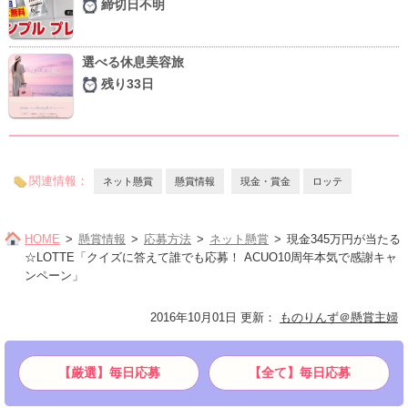
締切日不明
選べる休息美容旅
残り33日
関連情報：
ネット懸賞
懸賞情報
現金・賞金
ロッテ
HOME
懸賞情報
応募方法
ネット懸賞
現金345万円が当たる
☆LOTTE「クイズに答えて誰でも応募！ ACUO10周年本気で感謝キャ
ンペーン」
2016年10月01日 更新
：
ものりんず＠懸賞主婦
【厳選】毎日応募
【全て】毎日応募