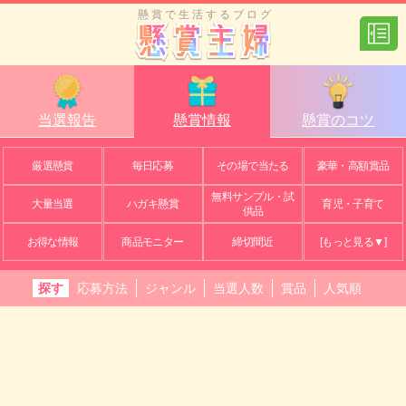
懸賞で生活するブログ
当選報告
懸賞情報
懸賞のコツ
厳選懸賞
毎日応募
その場で当たる
豪華・高額賞品
無料サンプル・試
大量当選
ハガキ懸賞
育児・子育て
供品
お得な情報
商品モニター
締切間近
[もっと見る▼]
探す
応募方法
ジャンル
当選人数
賞品
人気順