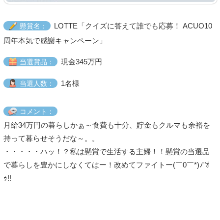
LOTTE「クイズに答えて誰でも応募！ ACUO10
懸賞名：
周年本気で感謝キャンペーン」
現金345万円
当選賞品：
1名様
当選人数：
コメント：
月給34万円の暮らしかぁ～食費も十分、貯金もクルマも余裕を
持って暮らせそうだな～。。
・・・・・ハッ！？私は懸賞で生活する主婦！！懸賞の当選品
で暮らしを豊かにしなくてはー！改めてファイトー(￣0￣*)ﾉ"ｵ
ｩ!!