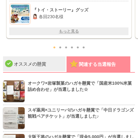
『トイ・ストーリー』グッズ
各回230名様
もっと見る
●
●
●
●
●
●
オススメの懸賞
関連する当選報告
オークワ×岩塚製菓のハガキ懸賞で「国産米100%米菓
詰め合わせ」が当選しました☆
スギ薬局×ユニリーバのハガキ懸賞で「中日ドラゴンズ
観戦ペアチケット」が当選しました♪
大阪王将のハガキ懸賞で「現金5,000円」が当選しまし