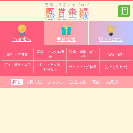
懸賞で生活するブログ
当選報告
懸賞情報
懸賞のコツ
家電・デジタル機
現金・金券・ギフ
旅行・宿泊券
食品・飲料
器
ト券
美容・健康・コス
ベビー・キッズ・
チケット・招待券
[もっと見る▼]
メ
おもちゃ
探す
応募方法
ジャンル
当選人数
賞品
人気順