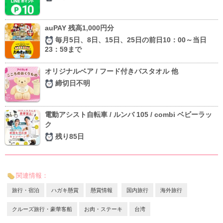
auPAY 残高1,000円分
毎月5日、8日、15日、25日の前日10：00～当日
23：59まで
オリジナルベア / フード付きバスタオル 他
締切日不明
電動アシスト自転車 / ルンバ 105 / combi ベビーラッ
ク
残り85日
関連情報：
旅行・宿泊
ハガキ懸賞
懸賞情報
国内旅行
海外旅行
クルーズ旅行・豪華客船
お肉・ステーキ
台湾