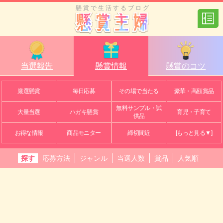
懸賞で生活するブログ
当選報告
懸賞情報
懸賞のコツ
厳選懸賞
毎日応募
その場で当たる
豪華・高額賞品
無料サンプル・試
大量当選
ハガキ懸賞
育児・子育て
供品
お得な情報
商品モニター
締切間近
[もっと見る▼]
探す
応募方法
ジャンル
当選人数
賞品
人気順