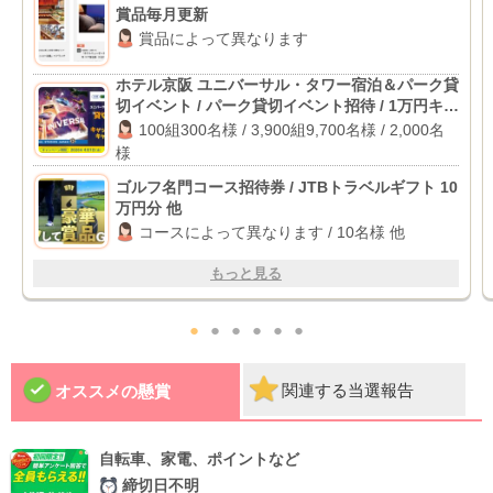
賞品毎月更新
賞品によって異なります
ホテル京阪 ユニバーサル・タワー宿泊＆パーク貸
切イベント / パーク貸切イベント招待 / 1万円キャ
ッシュバック
100組300名様 / 3,900組9,700名様 / 2,000名
様
ゴルフ名門コース招待券 / JTBトラベルギフト 10
万円分 他
コースによって異なります / 10名様 他
もっと見る
●
●
●
●
●
●
関連する当選報告
オススメの懸賞
自転車、家電、ポイントなど
締切日不明