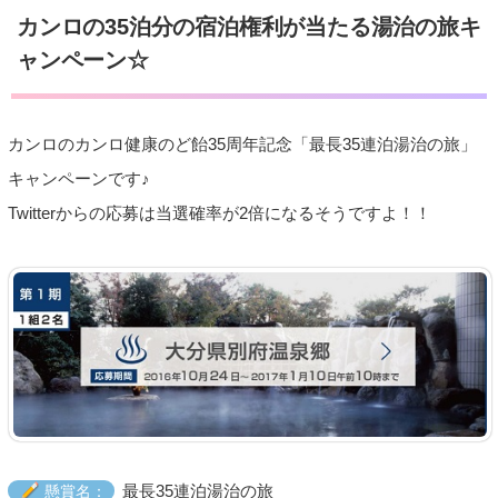
カンロの35泊分の宿泊権利が当たる湯治の旅キ
ャンペーン☆
カンロのカンロ健康のど飴35周年記念「最長35連泊湯治の旅」
キャンペーンです♪
Twitterからの応募は当選確率が2倍になるそうですよ！！
最長35連泊湯治の旅
懸賞名：