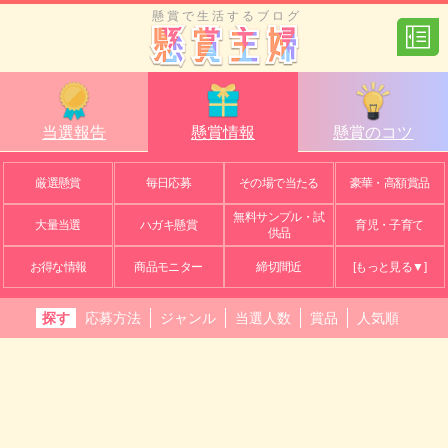
懸賞で生活するブログ
当選報告
懸賞情報
懸賞のコツ
厳選懸賞
毎日応募
その場で当たる
豪華・高額賞品
無料サンプル・試
大量当選
ハガキ懸賞
育児・子育て
供品
お得な情報
商品モニター
締切間近
[もっと見る▼]
探す
応募方法
ジャンル
当選人数
賞品
人気順