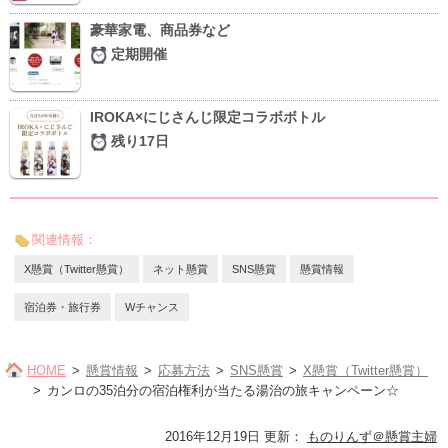
豪華家電、商品券など
定期開催
IROKA×にじさんじ限定コラボボトル
残り17日
関連情報：
X懸賞（Twitter懸賞）
ネット懸賞
SNS懸賞
懸賞情報
宿泊券・旅行券
Wチャンス
HOME
懸賞情報
応募方法
SNS懸賞
X懸賞（Twitter懸賞）
カンロの35泊分の宿泊権利が当たる湯治の旅キャンペーン☆
2016年12月19日 更新
：
ものりんず＠懸賞主婦