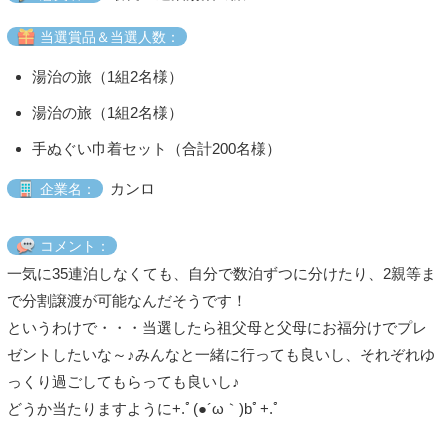
当選賞品＆当選人数：
湯治の旅（1組2名様）
湯治の旅（1組2名様）
手ぬぐい巾着セット（合計200名様）
カンロ
企業名：
コメント：
一気に35連泊しなくても、自分で数泊ずつに分けたり、2親等ま
で分割譲渡が可能なんだそうです！
というわけで・・・当選したら祖父母と父母にお福分けでプレ
ゼントしたいな～♪みんなと一緒に行っても良いし、それぞれゆ
っくり過ごしてもらっても良いし♪
どうか当たりますように+.ﾟ(●´ω｀)bﾟ+.ﾟ