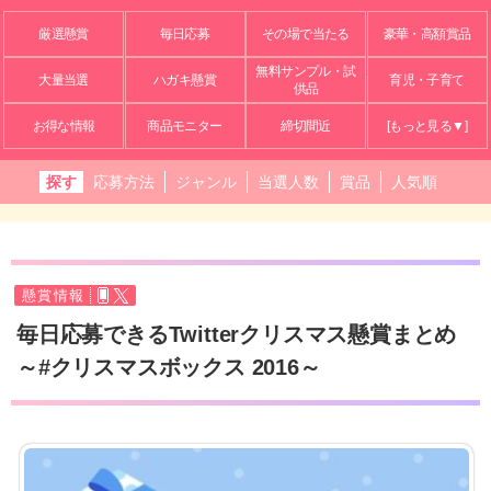
厳選懸賞
毎日応募
その場で当たる
豪華・高額賞品
無料サンプル・試
大量当選
ハガキ懸賞
育児・子育て
供品
お得な情報
商品モニター
締切間近
[もっと見る▼]
探す
応募方法
ジャンル
当選人数
賞品
人気順
懸賞情報
毎日応募できるTwitterクリスマス懸賞まとめ
～#クリスマスボックス 2016～