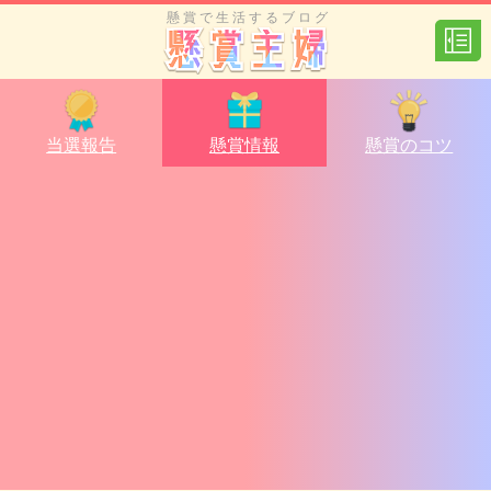
懸賞で生活するブログ
当選報告
懸賞情報
懸賞のコツ