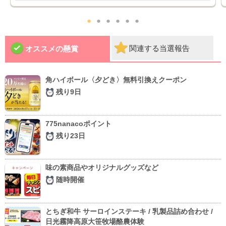
●
●
●
●
●
●
関連する当選報告
オススメの懸賞
角ハイボール〈夕どき〉無料引換えクーポン
残り9日
775nanacoポイント
残り23日
味の素商品やオリジナルグッズなど
随時開催
とちぎ和牛 サーロインステーキ / 乳製品詰め合わせ /
日光霧降高原大笹牧場酪農体験