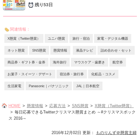
残り53日
関連情報：
X懸賞（Twitter懸賞）
ユニバ懸賞
旅行・宿泊
家電・デジタル機器
ネット懸賞
SNS懸賞
懸賞情報
液晶テレビ
詰め合わせ・セット
商品券・ギフト券・金券
海外旅行
マウスケア・歯磨き
航空券
お菓子・スイーツ・デザート
宿泊券・旅行券
化粧品・コスメ
生活家電
Panasonic｜パナソニック
JAL｜日本航空
HOME
懸賞情報
応募方法
SNS懸賞
X懸賞（Twitter懸賞）
毎日応募できるTwitterクリスマス懸賞まとめ ～#クリスマスボック
ス 2016～
2016年12月02日 更新
：
ものりんず＠懸賞主婦