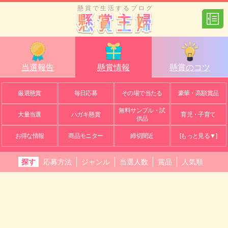
懸賞で生活するブログ
当選報告
懸賞情報
懸賞のコツ
厳選懸賞
毎日応募
その場で当たる
豪華・高額賞品
無料サンプル・試
大量当選
ハガキ懸賞
育児・子育て
供品
お得な情報
商品モニター
締切間近
[もっと見る▼]
探す
応募方法
ジャンル
当選人数
賞品
人気順