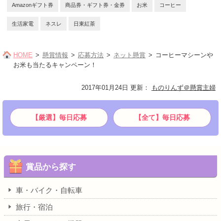
Amazonギフト券
商品券・ギフト券・金券
お米
コーヒー
生活家電
ネスレ
日東紅茶
HOME
懸賞情報
応募方法
ネット懸賞
コーヒーマシーンや
お米も当たるキャンペーン！
2017年01月24日 更新
：
ものりんず＠懸賞主婦
【厳選】毎日応募
【全て】毎日応募
賞品から探す
車・バイク・自転車
旅行・宿泊