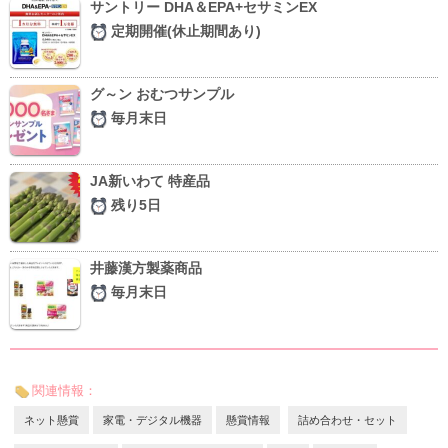
サントリー DHA＆EPA+セサミンEX
定期開催(休止期間あり)
グ～ン おむつサンプル
毎月末日
JA新いわて 特産品
残り5日
井藤漢方製薬商品
毎月末日
関連情報：
ネット懸賞
家電・デジタル機器
懸賞情報
詰め合わせ・セット