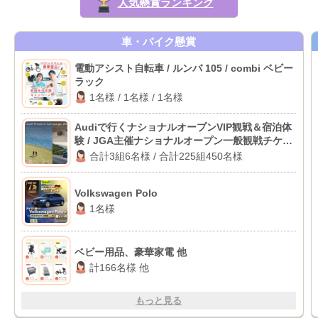
人気懸賞ランキング
車・バイク懸賞
電動アシスト自転車 / ルンバ 105 / combi ベビー
ラック
1名様 / 1名様 / 1名様
Audiで行くナショナルオープンVIP観戦＆宿泊体
験 / JGA主催ナショナルオープン一般観戦チケッ
ト
合計3組6名様 / 合計225組450名様
Volkswagen Polo
1名様
ベビー用品、豪華家電 他
計166名様 他
もっと見る