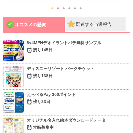
●
●
●
●
●
●
関連する当選報告
オススメの懸賞
8x4MENデオドラントパテ無料サンプル
残り145日
ディズニーリゾート パークチケット
残り138日
えらべるPay 300ポイント
残り23日
オリジナル名入れ絵本ダウンロードデータ
常時募集中