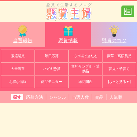
懸賞で生活するブログ
当選報告
懸賞情報
懸賞のコツ
厳選懸賞
毎日応募
その場で当たる
豪華・高額賞品
無料サンプル・試
大量当選
ハガキ懸賞
育児・子育て
供品
お得な情報
商品モニター
締切間近
[もっと見る▼]
探す
応募方法
ジャンル
当選人数
賞品
人気順