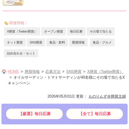
関連情報：
X懸賞（Twitter懸賞）
オープン懸賞
毎日応募
その場で当たる
ネット懸賞
SNS懸賞
食品・飲料
懸賞情報
食品・グルメ
詰め合わせ・セット
HOME
懸賞情報
応募方法
SNS懸賞
X懸賞（Twitter懸賞）
オイルサーディン・トマトサーディンが40名様にその場で当たるX
キャンペーン
2026年05月01日 更新
：
ものりんず＠懸賞主婦
【厳選】毎日応募
【全て】毎日応募