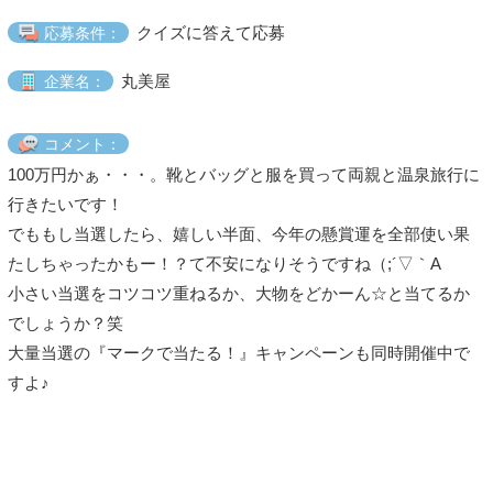
クイズに答えて応募
応募条件：
丸美屋
企業名：
コメント：
100万円かぁ・・・。靴とバッグと服を買って両親と温泉旅行に
行きたいです！
でももし当選したら、嬉しい半面、今年の懸賞運を全部使い果
たしちゃったかもー！？て不安になりそうですね（;´▽｀A
小さい当選をコツコツ重ねるか、大物をどかーん☆と当てるか
でしょうか？笑
大量当選の『マークで当たる！』キャンペーンも同時開催中で
すよ♪