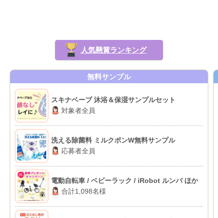
人気懸賞ランキング
無料サンプル
スキナベーブ 沐浴＆保湿サンプルセット
対象者全員
洗える除菌料 ミルクポンW無料サンプル
応募者全員
電動自転車 / ベビーラック / iRobot ルンバ ほか
合計1,098名様