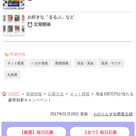
お好きな「るるぶ」など
定期開催
関連情報：
ネット懸賞
ハガキ懸賞
懸賞情報
現金・賞金
温泉・サウナ
丸美屋
HOME
懸賞情報
応募方法
ネット懸賞
現金100万円が当たる
豪華初夢キャンペーン！
2017年01月29日 更新
：
ものりんず＠懸賞主婦
【厳選】毎日応募
【全て】毎日応募