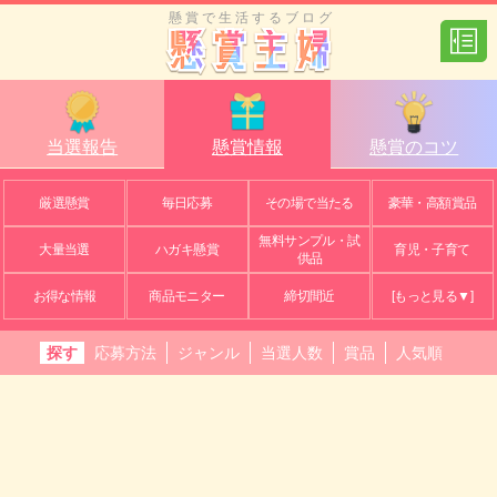
懸賞で生活するブログ
当選報告
懸賞情報
懸賞のコツ
厳選懸賞
毎日応募
その場で当たる
豪華・高額賞品
無料サンプル・試
大量当選
ハガキ懸賞
育児・子育て
供品
お得な情報
商品モニター
締切間近
[もっと見る▼]
探す
応募方法
ジャンル
当選人数
賞品
人気順